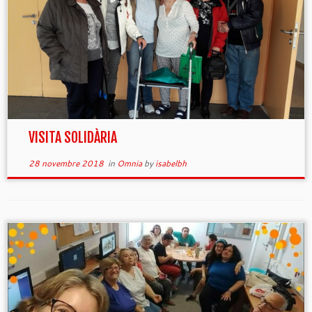
VISITA SOLIDÀRIA
28 novembre 2018
in
Omnia
by
isabelbh