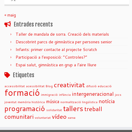
« maig
Entrades recents
Taller de mandala de sorra. Creació dels materials
Descobrint parcs de gimnàstica per persones senior
Infants: primer contacte al projecte Scratch
Participació a l’exposició: “Controles?”
Espai salut, gimnàstica en grup a l’aire lliure
Etiquetes
creativitat
accessibilitat
acessibilitat
Blog
difusió
educació
formació
intergeneracional
immigració
infància
jocs
notícia
música
joventut
memòria històrica
normalització lingüística
programació
tallers
treball
solidaritat
comunitari
vídeo
voluntariat
xarxa