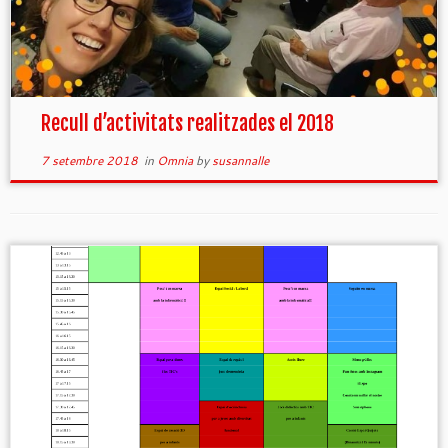
Recull d’activitats realitzades el 2018
7 setembre 2018
in
Omnia
by
susannalle