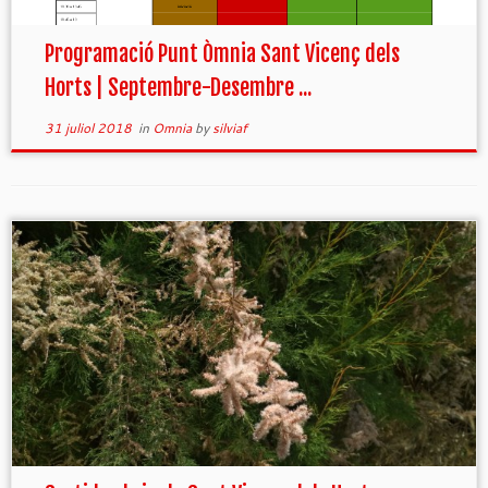
Programació Punt Òmnia Sant Vicenç dels
Horts | Septembre-Desembre ...
31 juliol 2018
in
Omnia
by
silviaf