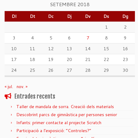
SETEMBRE 2018
Dl
Dt
Dc
Dj
Dv
Ds
Dg
1
2
3
4
5
6
7
8
9
10
11
12
13
14
15
16
17
18
19
20
21
22
23
24
25
26
27
28
29
30
« jul.
nov. »
Entrades recents
Taller de mandala de sorra. Creació dels materials
Descobrint parcs de gimnàstica per persones senior
Infants: primer contacte al projecte Scratch
Participació a l’exposició: “Controles?”