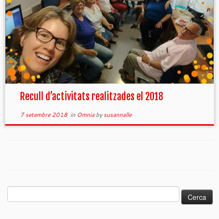
Recull d’activitats realitzades el 2018
7 setembre 2018
in
Omnia
by
susannalle
Cerca: