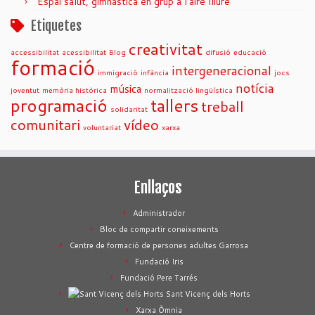
Espai salut, gimnàstica en grup a l’aire lliure
Etiquetes
creativitat
accessibilitat
acessibilitat
Blog
difusió
educació
formació
intergeneracional
immigració
infància
jocs
notícia
música
joventut
memòria històrica
normalització lingüística
programació
tallers
treball
solidaritat
comunitari
vídeo
voluntariat
xarxa
Enllaços
Administrador
Bloc de compartir coneixements
Centre de formació de persones adultes Garrosa
Fundació Iris
Fundació Pere Tarrés
Sant Vicenç dels Horts
Xarxa Òmnia