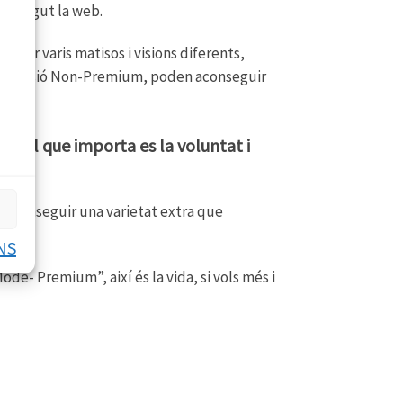
a tingut la web.
enir varis matisos i visions diferents,
i la versió Non-Premium, poden aconseguir
, el que importa es la voluntat i
is aconseguir una varietat extra que
NS
de- Premium”, així és la vida, si vols més i