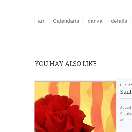
art
Calendaris
canva
detalls
YOU MAY ALSO LIKE
Publis
Sant
Aquest 
Catalun
amb la 