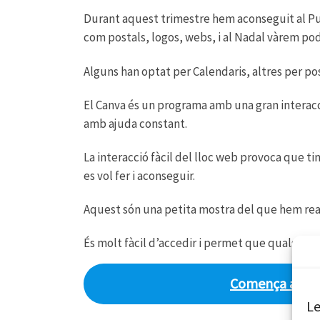
Durant aquest trimestre hem aconseguit al Punt
com postals, logos, webs, i al Nadal vàrem pod
Alguns han optat per Calendaris, altres per pos
El Canva és un programa amb una gran interacci
amb ajuda constant.
La interacció fàcil del lloc web provoca que ti
es vol fer i aconseguir.
Aquest són una petita mostra del que hem rea
És molt fàcil d’accedir i permet que qualsevol 
Comença a cre
Le