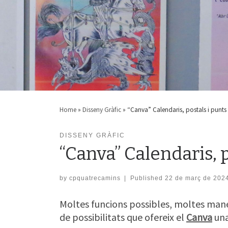
Home
»
Disseny Gràfic
»
“Canva” Calendaris, postals i punts 
DISSENY GRÀFIC
“Canva” Calendaris, p
by
cpquatrecamins
|
Published
22 de març de 202
Moltes funcions possibles, moltes manere
de possibilitats que ofereix el
Canva
una