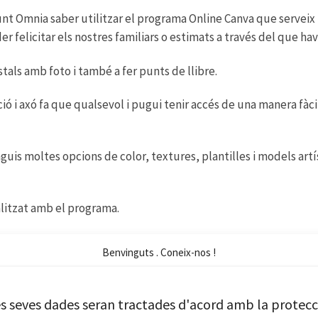
 Omnia saber utilitzar el programa Online Canva que serveix pe
er felicitar els nostres familiars o estimats a través del que h
tals amb foto i també a fer punts de llibre.
ó i axó fa que qualsevol i pugui tenir accés de una manera fàc
nguis moltes opcions de color, textures, plantilles i models art
litzat amb el programa.
persona hi pugui tenir accés i sobretot realitzar el que busca 
Benvinguts . Coneix-nos !
ar
s seves dades seran tractades d'acord amb la protecc