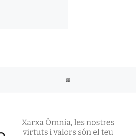
BACK TO POST LIST
Xarxa Òmnia, les nostres
virtuts i valors són el teu