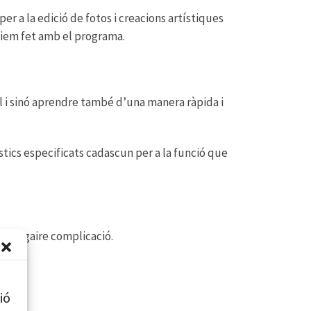
r a la edició de fotos i creacions artístiques
aviem fet amb el programa.
il i sinó aprendre també d’una manera ràpida i
ístics especificats cadascun per a la funció que
sense gaire complicació.
ió