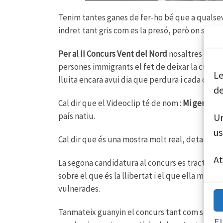
Tenim tantes ganes de fer-ho bé que a qualsev
indret tant gris com es la presó, però on sorg
Per al II Concurs Vent del Nord
nosaltres tenim
persones immigrants el fet de deixar la cultura
Le
lluita encara avui dia que perdura i cada cop
de
Cal dir que el Videoclip té de nom :
Mi gente
, 
país natiu.
Un
us
Cal dir que és una mostra molt real, detallad
A
La segona candidatura al concurs es tracta d
sobre el que és la llibertat i el que ella matei
vulnerades.
Tanmateix guanyin el concurs tant com si no, 
E