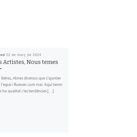
hed
22 de març de 2024
 Artistes, Nous temes
 lletres, ritmes diversos que s’ajunten
 l’espai i flueixen com mai. Aquí tenim
hi ha qualitat i les tendències […]