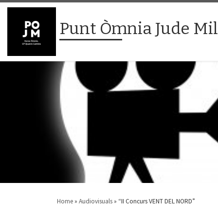
Skip to content
Punt Òmnia Jude Mi
Home
»
Audiovisuals
»
“II Concurs VENT DEL NORD”