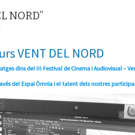
EL NORD”
4
curs VENT DEL NORD
tges dins del III Festival de Cinema i Audiovisual – V
ravés del Espai Òmnia i el talent dels nostres participa