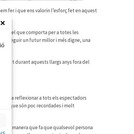
 fer i que ens valorin l’esforç fet en aquest
i tot el que comporta per a totes les
 aconseguir un futur millor i més digne, una
ió
ha viscut durant aquests llargs anys fora del
ni.
on és fa reflexionar a tots els espectadors
bertats que són poc recordades i molt
t d’una manera que fa que qualsevol persona
NS