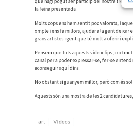
que hagi pogut ser particip del nostre treball
la feina presentada.
Molts cops ens hem sentit poc valorats, i aques
omple i ens fa millors, ajudar a la gent deixar
grans artistes i gent que té molt a oferir i expli
Pensem que tots aquests videoclips, curtmetra
canal per a poder expressar-se, fer-se entend
aconseguir aquí dins.
No obstant si guanyem millor, però com és so
Aquests són una mostra de les 2 candidatures,
art
Vídeos