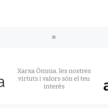
BACK TO POST LIST
Xarxa Òmnia, les nostres
virtuts i valors són el teu
interès