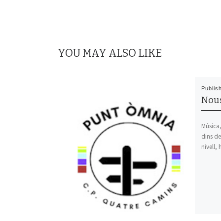
YOU MAY ALSO LIKE
Publis
Nous
Música,
dins de
nivell, 