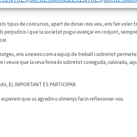
, pugui reflexionar i poder veure la vida d’una manera diferent
ts tipus de concursos, apart de donar-nos veu, ens fan voler tre
 els perjudicis i que la societat pugui avançar en conjunt, semp
car.
tges, ens uneixen com a equip de treball i sobretot permeten a
re i veure que la seva feina és sobretot coneguda, valorada, 
l dir, EL IMPORTANT ÉS PARTICIPAR.
 esperem que us agradin o almenys facin reflexionar-vos.