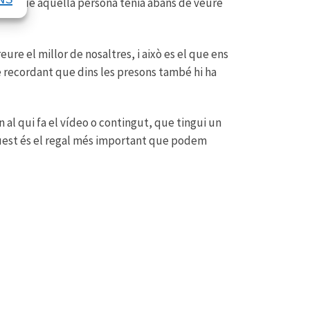
 a la que aquella persona tenia abans de veure
ure el millor de nosaltres, i això es el que ens
re recordant que dins les presons també hi ha
l qui fa el vídeo o contingut, que tingui un
aquest és el regal més important que podem