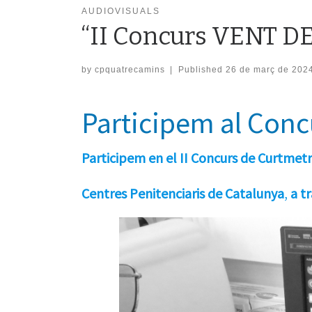
AUDIOVISUALS
“II Concurs VENT D
by
cpquatrecamins
|
Published
26 de març de 202
Participem al Con
Participem en el II Concurs de Curtmetra
Centres Penitenciaris de Catalunya
,
a t