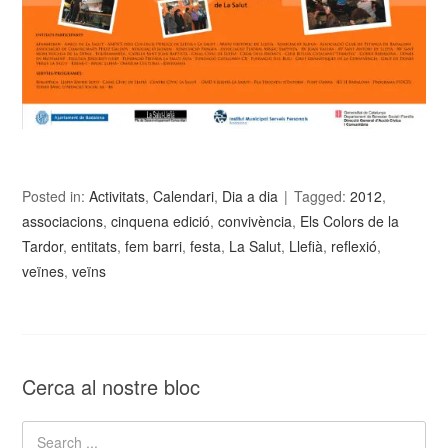
Posted in:
Activitats
,
Calendari
,
Dia a dia
Tagged:
2012
,
associacions
,
cinquena edició
,
convivència
,
Els Colors de la
Tardor
,
entitats
,
fem barri
,
festa
,
La Salut
,
Llefià
,
reflexió
,
veïnes
,
veïns
Cerca al nostre bloc