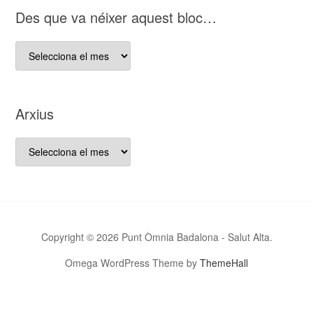
bloc
D es que va néixer aquest bloc…
D es
que
va
néixer
Arxius
aquest
bloc…
Arxius
Copyright © 2026 Punt Òmnia Badalona - Salut Alta.
Omega WordPress Theme by
ThemeHall