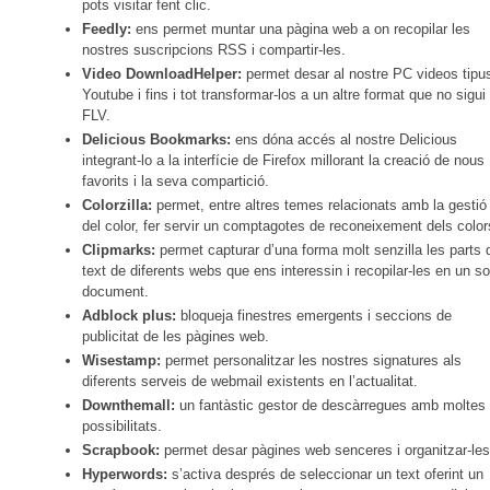
pots visitar fent clic.
Feedly:
ens permet muntar una pàgina web a on recopilar les
nostres suscripcions RSS i compartir-les.
Video DownloadHelper:
permet desar al nostre PC videos tipu
Youtube i fins i tot transformar-los a un altre format que no sigui
FLV.
Delicious Bookmarks:
ens dóna accés al nostre Delicious
integrant-lo a la interfície de Firefox millorant la creació de nous
favorits i la seva compartició.
Colorzilla:
permet, entre altres temes relacionats amb la gestió
del color, fer servir un comptagotes de reconeixement dels color
Clipmarks:
permet capturar d’una forma molt senzilla les parts 
text de diferents webs que ens interessin i recopilar-les en un so
document.
Adblock plus:
bloqueja finestres emergents i seccions de
publicitat de les pàgines web.
Wisestamp:
permet personalitzar les nostres signatures als
diferents serveis de webmail existents en l’actualitat.
Downthemall:
un fantàstic gestor de descàrregues amb moltes
possibilitats.
Scrapbook:
permet desar pàgines web senceres i organitzar-les
Hyperwords:
s’activa després de seleccionar un text oferint un