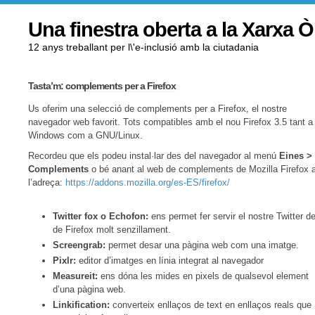
Una finestra oberta a la Xarxa 
12 anys treballant per l\'e-inclusió amb la ciutadania
Tasta’m: complements per a Firefox
Us oferim una selecció de complements per a Firefox, el nostre
navegador web favorit. Tots compatibles amb el nou Firefox 3.5 tant a
Windows com a GNU/Linux.
Recordeu que els podeu instal·lar des del navegador al menú
Eines >
Complements
o bé anant al web de complements de Mozilla Firefox 
l’adreça:
https://addons.mozilla.org/es-ES/firefox/
Twitter fox o Echofon:
ens permet fer servir el nostre Twitter d
de Firefox molt senzillament.
Screengrab:
permet desar una pàgina web com una imatge.
Pixlr:
editor d’imatges en línia integrat al navegador
Measureit:
ens dóna les mides en pixels de qualsevol element
d’una pàgina web.
Linkification:
converteix enllaços de text en enllaços reals que