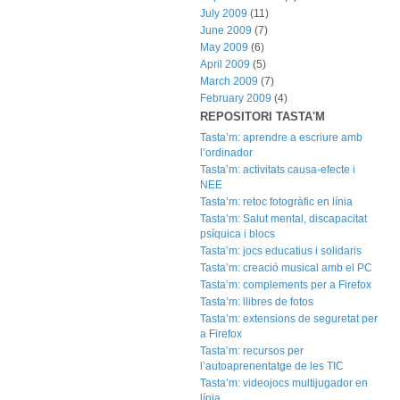
July 2009
(11)
June 2009
(7)
May 2009
(6)
April 2009
(5)
March 2009
(7)
February 2009
(4)
REPOSITORI TASTA'M
Tasta’m: aprendre a escriure amb
l’ordinador
Tasta’m: activitats causa-efecte i
NEE
Tasta’m: retoc fotogràfic en línia
Tasta’m: Salut mental, discapacitat
psíquica i blocs
Tasta’m: jocs educatius i solidaris
Tasta’m: creació musical amb el PC
Tasta’m: complements per a Firefox
Tasta’m: llibres de fotos
Tasta’m: extensions de seguretat per
a Firefox
Tasta’m: recursos per
l’autoaprenentatge de les TIC
Tasta’m: videojocs multijugador en
línia