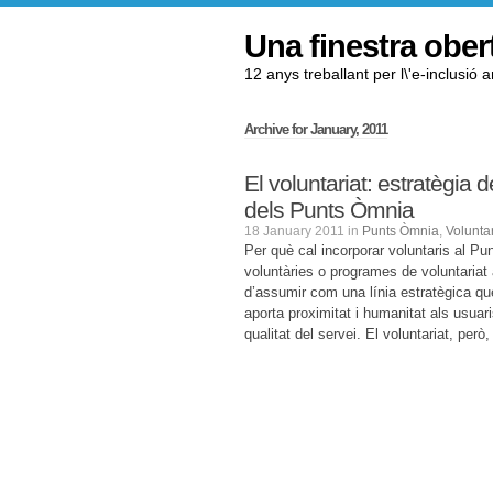
Una finestra ober
12 anys treballant per l\'e-inclusió 
Archive for January, 2011
El voluntariat: estratègia d
dels Punts Òmnia
18 January 2011 in
Punts Òmnia
,
Voluntar
Per què cal incorporar voluntaris al P
voluntàries o programes de voluntariat
d’assumir com una línia estratègica que
aporta proximitat i humanitat als usuaris
qualitat del servei. El voluntariat, per