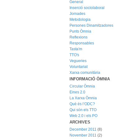
General
Inserció sociolaboral
Jornades
Metodologia
Persones Dinamitzadores
Punts Òmnia
Reflexions
Responsables
Tasta'm
TTO's
Vegueries
Voluntariat
Xarxa comunitària
INFORMACIÓ ÒMNIA
Circular Òmnia
Eines 2.0
La Xarxa Òmnia
Què és l’ODC?
Qui són els TTO
Web 2.0 i els PO
ARCHIVES
December 2011
(8)
November 2011
(2)