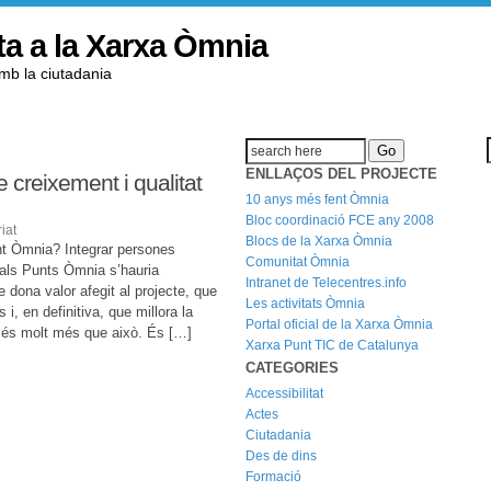
ta a la Xarxa Òmnia
amb la ciutadania
ENLLAÇOS DEL PROJECTE
e creixement i qualitat
10 anys més fent Òmnia
Bloc coordinació FCE any 2008
iat
Blocs de la Xarxa Òmnia
unt Òmnia? Integrar persones
Comunitat Òmnia
 als Punts Òmnia s’hauria
Intranet de Telecentres.info
 dona valor afegit al projecte, que
Les activitats Òmnia
 i, en definitiva, que millora la
Portal oficial de la Xarxa Òmnia
ò, és molt més que això. És […]
Xarxa Punt TIC de Catalunya
CATEGORIES
Accessibilitat
Actes
Ciutadania
Des de dins
Formació