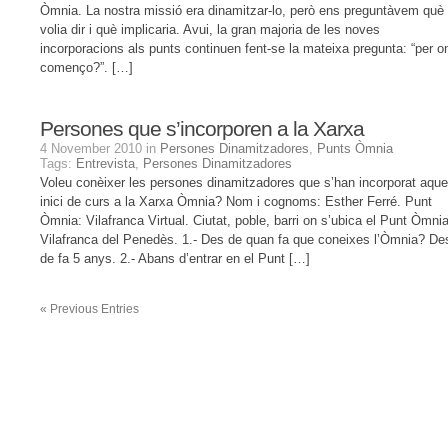
Òmnia. La nostra missió era dinamitzar-lo, però ens preguntàvem què
volia dir i què implicaria. Avui, la gran majoria de les noves
incorporacions als punts continuen fent-se la mateixa pregunta: “per o
començo?”. […]
Persones que s’incorporen a la Xarxa
4 November 2010 in
Persones Dinamitzadores
,
Punts Òmnia
Tags:
Entrevista
,
Persones Dinamitzadores
Voleu conèixer les persones dinamitzadores que s’han incorporat aque
inici de curs a la Xarxa Òmnia? Nom i cognoms: Esther Ferré. Punt
Òmnia: Vilafranca Virtual. Ciutat, poble, barri on s’ubica el Punt Òmnia
Vilafranca del Penedès. 1.- Des de quan fa que coneixes l’Òmnia? De
de fa 5 anys. 2.- Abans d’entrar en el Punt […]
«
Previous Entries