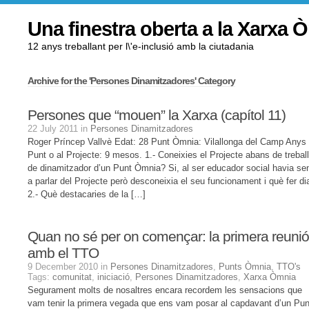
Una finestra oberta a la Xarxa 
12 anys treballant per l\'e-inclusió amb la ciutadania
Archive for the 'Persones Dinamitzadores' Category
Persones que “mouen” la Xarxa (capítol 11)
22 July 2011 in
Persones Dinamitzadores
Roger Príncep Vallvè Edat: 28 Punt Òmnia: Vilallonga del Camp Anys 
Punt o al Projecte: 9 mesos. 1.- Coneixies el Projecte abans de treball
de dinamitzador d’un Punt Òmnia? Si, al ser educador social havia sen
a parlar del Projecte però desconeixia el seu funcionament i què fer dia
2.- Què destacaries de la […]
Quan no sé per on començar: la primera reunió
amb el TTO
9 December 2010 in
Persones Dinamitzadores
,
Punts Òmnia
,
TTO's
Tags:
comunitat
,
iniciació
,
Persones Dinamitzadores
,
Xarxa Òmnia
Segurament molts de nosaltres encara recordem les sensacions que
vam tenir la primera vegada que ens vam posar al capdavant d’un Pun