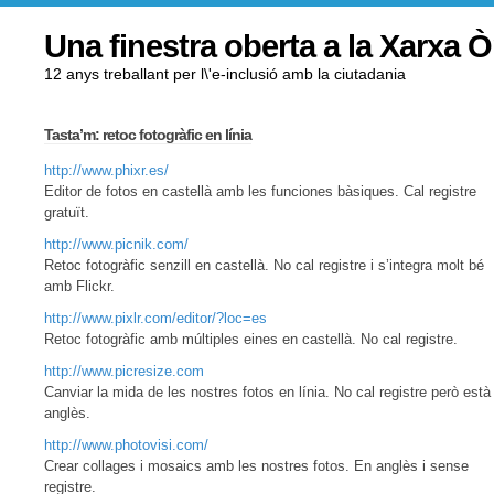
Una finestra oberta a la Xarxa 
12 anys treballant per l\'e-inclusió amb la ciutadania
Tasta’m: retoc fotogràfic en línia
http://www.phixr.es/
Editor de fotos en castellà amb les funciones bàsiques. Cal registre
gratuït.
http://www.picnik.com/
Retoc fotogràfic senzill en castellà. No cal registre i s’integra molt bé
amb Flickr.
http://www.pixlr.com/editor/?loc=es
Retoc fotogràfic amb múltiples eines en castellà. No cal registre.
http://www.picresize.com
Canviar la mida de les nostres fotos en línia. No cal registre però està
anglès.
http://www.photovisi.com/
Crear collages i mosaics amb les nostres fotos. En anglès i sense
registre.