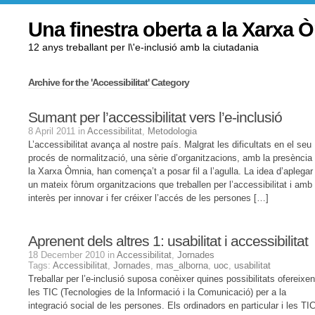
Una finestra oberta a la Xarxa 
12 anys treballant per l\'e-inclusió amb la ciutadania
Archive for the 'Accessibilitat' Category
Sumant per l’accessibilitat vers l’e-inclusió
8 April 2011 in
Accessibilitat
,
Metodologia
L’accessibilitat avança al nostre país. Malgrat les dificultats en el seu
procés de normalització, una sèrie d’organitzacions, amb la presència
la Xarxa Òmnia, han comença’t a posar fil a l’agulla. La idea d’aplegar
un mateix fòrum organitzacions que treballen per l’accessibilitat i amb
interès per innovar i fer créixer l’accés de les persones […]
Aprenent dels altres 1: usabilitat i accessibilitat
18 December 2010 in
Accessibilitat
,
Jornades
Tags:
Accessibilitat
,
Jornades
,
mas_alborna
,
uoc
,
usabilitat
Treballar per l’e-inclusió suposa conèixer quines possibilitats ofereixen
les TIC (Tecnologies de la Informació i la Comunicació) per a la
integració social de les persones. Els ordinadors en particular i les TI