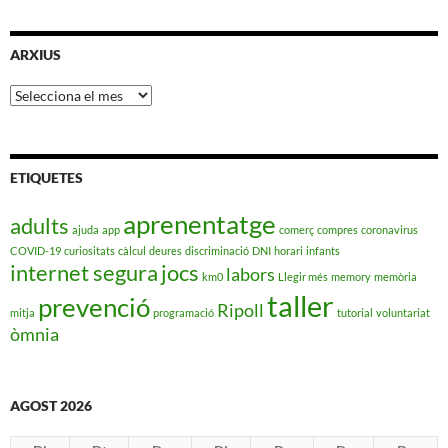
ARXIUS
Arxius
ETIQUETES
aprenentatge
adults
ajuda
app
comerç
compres
coronavirus
COVID-19
curiositats
càlcul
deures
discriminació
DNI
horari
infants
internet segura
jocs
labors
km0
Llegir més
memory
memòria
taller
prevenció
Ripoll
mitja
programació
tutorial
voluntariat
òmnia
AGOST 2026