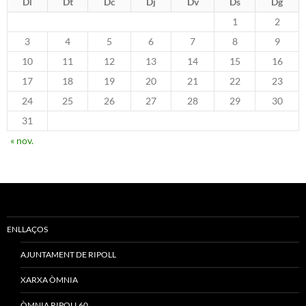
Dl
Dt
Dc
Dj
Dv
Ds
Dg
1
2
3
4
5
6
7
8
9
10
11
12
13
14
15
16
17
18
19
20
21
22
23
24
25
26
27
28
29
30
31
« nov.
ENLLAÇOS
AJUNTAMENT DE RIPOLL
XARXA ÒMNIA
ÒMNIA RIPOLL60