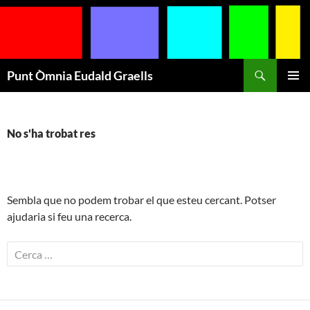
Cerca
Punt Òmnia Eudald Graells
VÉS
MENÚ
AL
PRINCI
CONTINGUT
No s'ha trobat res
Sembla que no podem trobar el que esteu cercant. Potser
ajudaria si feu una recerca.
Cerca: