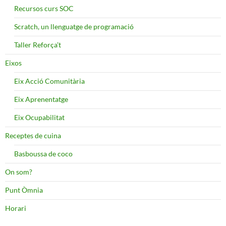
Recursos curs SOC
Scratch, un llenguatge de programació
Taller Reforça’t
Eixos
Eix Acció Comunitària
Eix Aprenentatge
Eix Ocupabilitat
Receptes de cuina
Basboussa de coco
On som?
Punt Òmnia
Horari