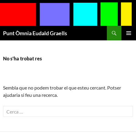
Cerca
Punt Òmnia Eudald Graells
VÉS
MENÚ
AL
PRINCI
CONTINGUT
No s'ha trobat res
Sembla que no podem trobar el que esteu cercant. Potser
ajudaria si feu una recerca.
Cerca: