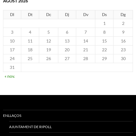
AGOST 2026
Dl
Dt
Dc
Dj
Dv
Ds
Dg
1
2
3
4
5
6
7
8
9
10
11
12
13
14
15
16
17
18
19
20
21
22
23
24
25
26
27
28
29
30
31
« nov.
ENLLAÇOS
AJUNTAMENT DE RIPOLL