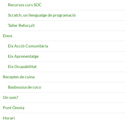
Recursos curs SOC
Scratch, un llenguatge de programació
Taller Reforça’t
Eixos
Eix Acció Comunitària
Eix Aprenentatge
Eix Ocupabilitat
Receptes de cuina
Basboussa de coco
On som?
Punt Òmnia
Horari