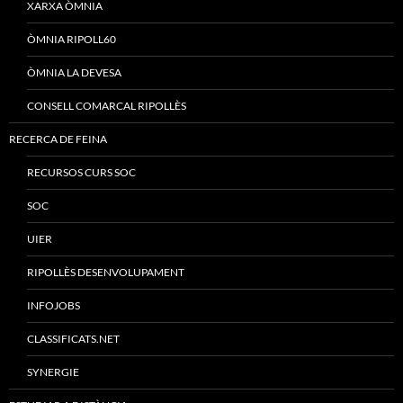
XARXA ÒMNIA
ÒMNIA RIPOLL60
ÒMNIA LA DEVESA
CONSELL COMARCAL RIPOLLÈS
RECERCA DE FEINA
RECURSOS CURS SOC
SOC
UIER
RIPOLLÈS DESENVOLUPAMENT
INFOJOBS
CLASSIFICATS.NET
SYNERGIE