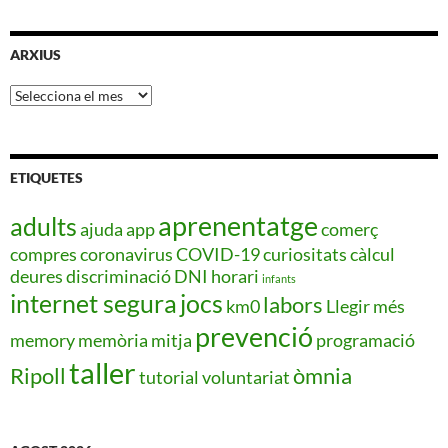
ARXIUS
Arxius
ETIQUETES
aprenentatge
adults
ajuda
app
comerç
compres
coronavirus
COVID-19
curiositats
càlcul
deures
discriminació
DNI
horari
infants
internet segura
jocs
labors
km0
Llegir més
prevenció
memory
memòria
mitja
programació
taller
Ripoll
òmnia
tutorial
voluntariat