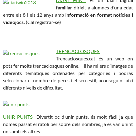
DIARI WIN
És un
diari digital
familiar
dirigit a alumnes d’una edat
entre els 8 i els 12 anys amb
informació en format notícies i
videojocs.
(Cal registrar-se)
TRENCACLOSQUES
Trencaclosques.cat és un web on
pots fer molts trencaclosques online. Hi ha milers d’imatges de
diferents temàtiques ordenades per categories i podràs
seleccionar el nombre de peces i el seu estil, aconseguint així
diferents nivells de dificultat.
UNIR PUNTS
Divertit oc d’unir punts, és molt fàcil ja que
només passat el ratolí per sobre dels nombres, ja es van unint
uns amb els altres.