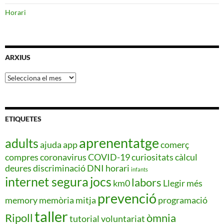
Horari
ARXIUS
Arxius
ETIQUETES
aprenentatge
adults
ajuda
app
comerç
compres
coronavirus
COVID-19
curiositats
càlcul
deures
discriminació
DNI
horari
infants
internet segura
jocs
labors
km0
Llegir més
prevenció
memory
memòria
mitja
programació
taller
Ripoll
òmnia
tutorial
voluntariat