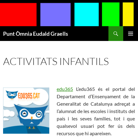
Cerca
Punt Òmnia Eudald Graells
VÉS
MENÚ
AL
PRINCI
CONTINGUT
ACTIVITATS INFANTILS
edu365
L’edu365 és el portal del
Departament d’Ensenyament de la
Generalitat de Catalunya adreçat a
l’alumnat de les escoles i instituts del
país i les seves famílies, tot i que
qualsevol usuari pot fer ús dels
recursos que hi apareixen.