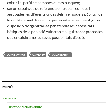
cobrir i el perfil de persones que es busquen
;
ser
un espai web de referència on trobar reunides i
agrupades les diferents crides dels
i ser
poders públics i de
les entitats, amb l’objectiu que la ciutadana que estigui en
disposició d’organitzar-se per atendre les necessitats
bàsiques de la població vulnerable pugui trobar propostes
que encaixin amb les seves possibilitats d’acció.
CORONAVIRUS
COVID-19
VOLUNTARIAT
MENÚ
Recursos
​ Llistat de tràmits online