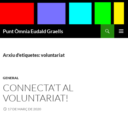
Cerca
Punt Òmnia Eudald Graells
VÉS
MENÚ
AL
PRINCI
CONTINGUT
Arxiu d'etiquetes: voluntariat
GENERAL
CONNECTA’T AL
VOLUNTARIAT!
17 DE MARÇ DE 2020