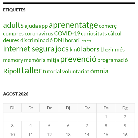
ETIQUETES
aprenentatge
adults
ajuda
app
comerç
compres
coronavirus
COVID-19
curiositats
càlcul
deures
discriminació
DNI
horari
infants
internet segura
jocs
labors
km0
Llegir més
prevenció
memory
memòria
mitja
programació
taller
Ripoll
òmnia
tutorial
voluntariat
AGOST 2026
Dl
Dt
Dc
Dj
Dv
Ds
Dg
1
2
3
4
5
6
7
8
9
10
11
12
13
14
15
16