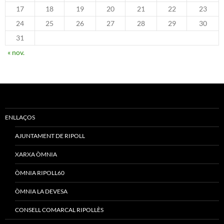
17
18
19
20
21
22
23
24
25
26
27
28
29
30
31
« nov.
ENLLAÇOS
AJUNTAMENT DE RIPOLL
XARXA ÒMNIA
ÒMNIA RIPOLL60
ÒMNIA LA DEVESA
CONSELL COMARCAL RIPOLLÈS