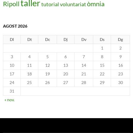
taller
Ripoll
òmnia
tutorial
voluntariat
AGOST 2026
Dl
Dt
Dc
Dj
Dv
Ds
Dg
1
2
3
4
5
6
7
8
9
10
11
12
13
14
15
16
17
18
19
20
21
22
23
24
25
26
27
28
29
30
31
« nov.