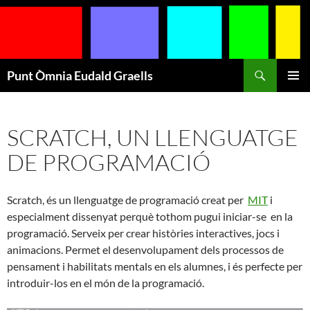
Cerca
Punt Òmnia Eudald Graells
VÉS
MENÚ
AL
PRINCI
CONTINGUT
SCRATCH, UN LLENGUATGE
DE PROGRAMACIÓ
Scratch, és un llenguatge de programació creat per
MIT
i
especialment dissenyat perquè tothom pugui iniciar-se en la
programació. Serveix per crear històries interactives, jocs i
animacions. Permet el desenvolupament dels processos de
pensament i habilitats mentals en els alumnes, i és perfecte per
introduir-los en el món de la programació.