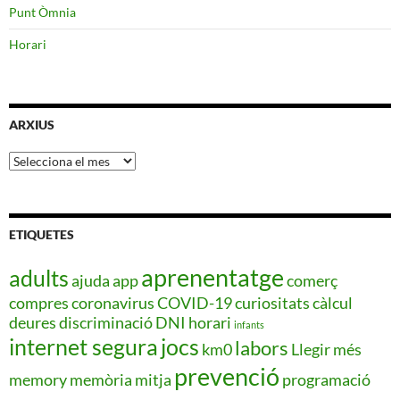
Punt Òmnia
Horari
ARXIUS
Arxius
ETIQUETES
aprenentatge
adults
ajuda
app
comerç
compres
coronavirus
COVID-19
curiositats
càlcul
deures
discriminació
DNI
horari
infants
internet segura
jocs
labors
km0
Llegir més
prevenció
memory
memòria
mitja
programació