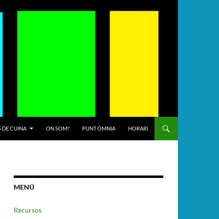
 DE CUINA
ON SOM?
PUNT ÒMNIA
HORARI
MENÚ
Recursos