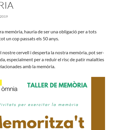
RIA
 2019
tra memòria, hauria de ser una obligació per a tots
tot un cop passats els 50 anys.
l nostre cervell i desperta la nostra memòria, pot ser-
a, especialment per a reduir el risc de patir malalties
elacionades amb la memòria.