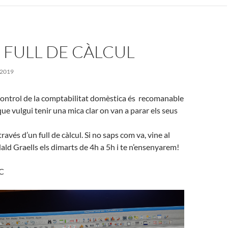
 FULL DE CÀLCUL
 2019
control de la comptabilitat domèstica és recomanable
ue vulgui tenir una mica clar on van a parar els seus
avés d’un full de càlcul. Si no saps com va, vine al
d Graells els dimarts de 4h a 5h i te n’ensenyarem!
LC