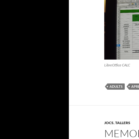
LibreOffice CALC
ADULTS
APR
JOCS
,
TALLERS
MEMORI