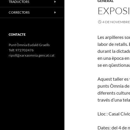
GENERAL
TRADUCTORS
EXPOSI
CORRECTORS
4 DE NOVEMBRE
CONTACTE
Les arpilleres so
labor de retalls.
Punt Òmnia Eudald Graells
Telf. 972702476
durant la dictad
ripoll@xarxaomnia.gencat.cat
en una època en 
se en qüestionau
Aquest taller es 
punts Òmnia de R
diferents cultur
través d’una tela
Lloc : Casal Cívi
Dates: del 4 de