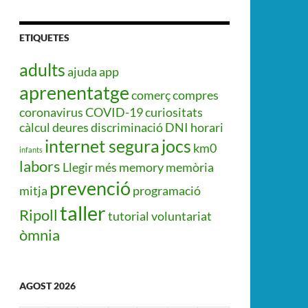
ETIQUETES
adults
ajuda
app
aprenentatge
comerç
compres
coronavirus
COVID-19
curiositats
càlcul
deures
discriminació
DNI
horari
internet segura
jocs
km0
infants
labors
Llegir més
memory
memòria
prevenció
mitja
programació
taller
Ripoll
tutorial
voluntariat
òmnia
AGOST 2026