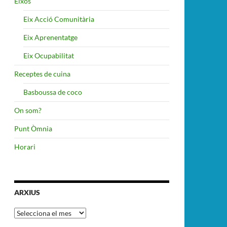
Eixos
Eix Acció Comunitària
Eix Aprenentatge
Eix Ocupabilitat
Receptes de cuina
Basboussa de coco
On som?
Punt Òmnia
Horari
ARXIUS
Arxius