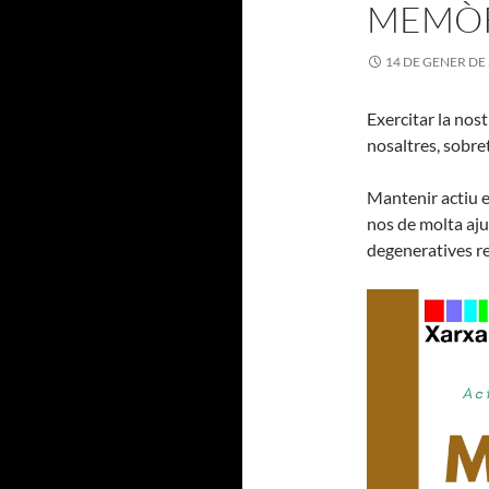
MEMÒ
14 DE GENER DE
Exercitar la nos
nosaltres, sobre
Mantenir actiu e
nos de molta ajud
degeneratives r