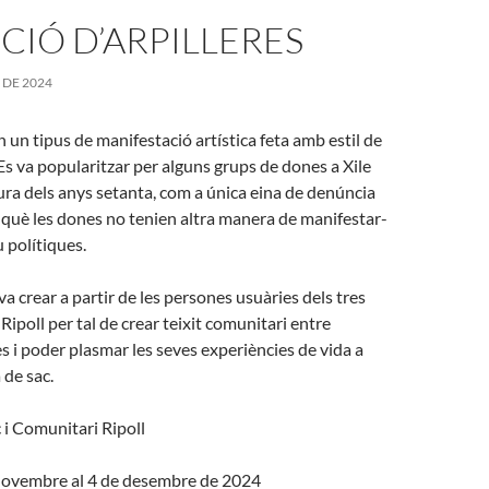
CIÓ D’ARPILLERES
 DE 2024
n un tipus de manifestació artística feta amb estil de
 Es va popularitzar per alguns grups de dones a Xile
ura dels anys setanta, com a única eina de denúncia
què les dones no tenien altra manera de manifestar-
 polítiques.
va crear a partir de les persones usuàries dels tres
ipoll per tal de crear teixit comunitari entre
es i poder plasmar les seves experiències de vida a
 de sac.
c i Comunitari Ripoll
 novembre al 4 de desembre de 2024