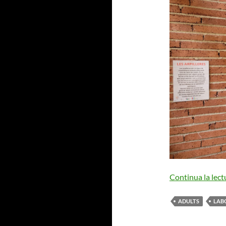
Continua la lect
ADULTS
LAB