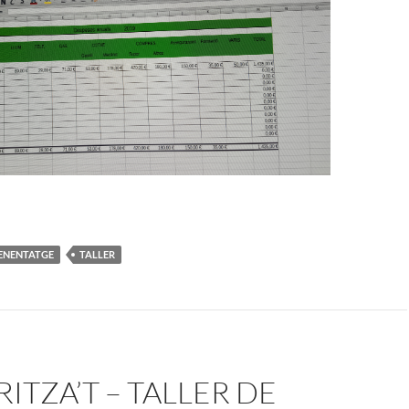
ENENTATGE
TALLER
TZA’T – TALLER DE