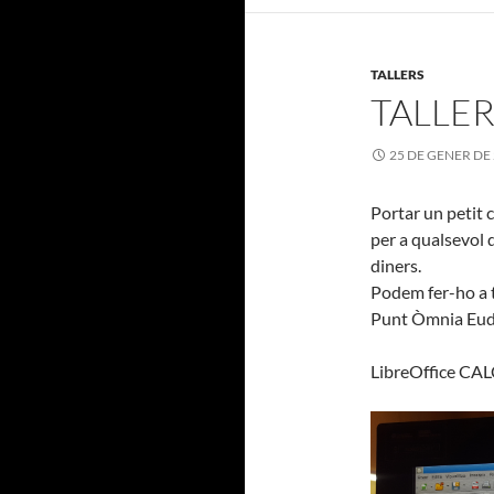
TALLERS
TALLER
25 DE GENER DE
Portar un petit 
per a qualsevol q
diners.
Podem fer-ho a tr
Punt Òmnia Eudal
LibreOffice CA