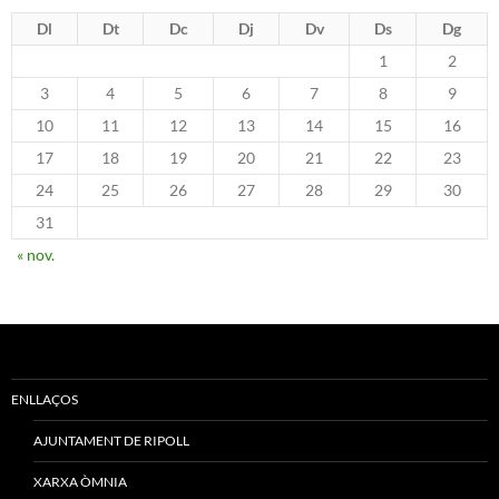
Dl
Dt
Dc
Dj
Dv
Ds
Dg
1
2
3
4
5
6
7
8
9
10
11
12
13
14
15
16
17
18
19
20
21
22
23
24
25
26
27
28
29
30
31
« nov.
ENLLAÇOS
AJUNTAMENT DE RIPOLL
XARXA ÒMNIA