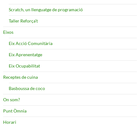
Scratch, un llenguatge de programació
Taller Reforça’t
Eixos
Eix Acció Comunitària
Eix Aprenentatge
Eix Ocupabilitat
Receptes de cuina
Basboussa de coco
On som?
Punt Òmnia
Horari