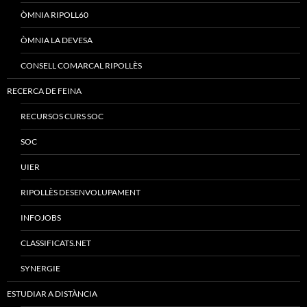
ÒMNIA RIPOLL60
ÒMNIA LA DEVESA
CONSELL COMARCAL RIPOLLÈS
RECERCA DE FEINA
RECURSOS CURS SOC
SOC
UIER
RIPOLLÈS DESENVOLUPAMENT
INFOJOBS
CLASSIFICATS.NET
SYNERGIE
ESTUDIAR A DISTÀNCIA