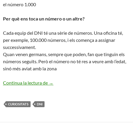
el número 1.000
Per què ens toca un número o un altre?
Cada equip del DNI té una sèrie de números. Una oficina té,
per exemple, 100.000 números, i els comença a assignar
successivament.
Quan venen germans, sempre que poden, fan que tinguin els
números seguits. Però el número no té res a veure amb l’edat,
sinó més aviat amb la zona
Curiositats del DNI
Continua la lectura de
→
CURIOSITATS
DNI