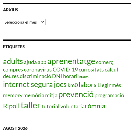
ARXIUS
Arxius
ETIQUETES
aprenentatge
adults
ajuda
app
comerç
compres
coronavirus
COVID-19
curiositats
càlcul
deures
discriminació
DNI
horari
infants
internet segura
jocs
labors
km0
Llegir més
prevenció
memory
memòria
mitja
programació
taller
Ripoll
òmnia
tutorial
voluntariat
AGOST 2026