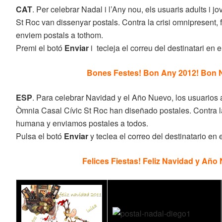
CAT
. Per celebrar Nadal i l’Any nou, els usuaris adults i 
St Roc van dissenyar postals. Contra la crisi omnipresent,
enviem postals a tothom.
Premi el botó
Enviar
i
tecleja el correu del destinatari en e
Bones Festes
! Bon Any 2012!
Bon 
ESP
. Para celebrar Navidad y el Año Nuevo, los usuarios 
Òmnia Casal Cívic St Roc han diseñado postales. Contra la
humana y enviamos postales a todos.
Pulsa el botó
Enviar
y teclea el correo del destinatario en e
Felices Fiestas! Feliz Navidad y Año