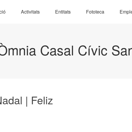
ció
Activitats
Entitats
Fototeca
Empl
Òmnia Casal Cívic Sa
adal | Feliz