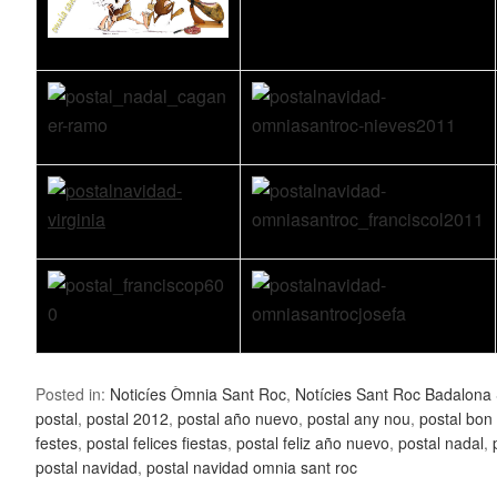
Posted in:
Noticíes Òmnia Sant Roc
,
Notícies Sant Roc Badalona
postal
,
postal 2012
,
postal año nuevo
,
postal any nou
,
postal bon
festes
,
postal felices fiestas
,
postal feliz año nuevo
,
postal nadal
,
postal navidad
,
postal navidad omnia sant roc