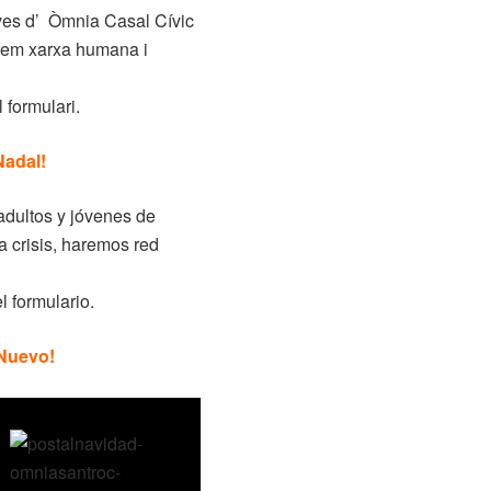
joves d’ Òmnia Casal Cívic
 fem xarxa humana i
l formulari.
Nadal
!
adultos y jóvenes de
 crisis, haremos red
l formulario.
 Nuevo!