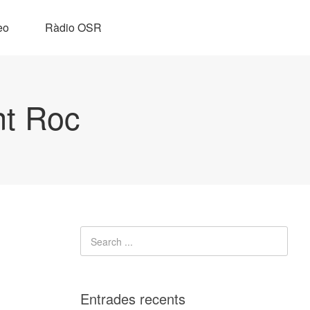
eo
Ràdio OSR
nt Roc
Entrades recents