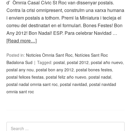
d’ Òmnia Casal Cívic St Roc van dissenyar postals.
Contra la crisi omnipresent, construïm una xarxa humana
i enviem postals a tothom. Premi la Miniatura i tecleja el
correu del destinatari en el formulari. Bones Festes! Bon
Any 2012! Bon Nadal! ESP. Para celebrar Navidad …
[Read more…]
Posted in:
Noticíes Òmnia Sant Roc
,
Notícies Sant Roc
Badalona Sud
Tagged:
postal
,
postal 2012
,
postal año nuevo
,
postal any nou
,
postal bon any 2012
,
postal bones festes
,
postal felices fiestas
,
postal feliz año nuevo
,
postal nadal
,
postal nadal omnia sant roc
,
postal navidad
,
postal navidad
omnia sant roc