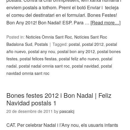
enviem postals a tothom. Premi el botó Enviar i tecleja
el correu del destinatari en el formulari. Bones Festes!
Bon Any 2012! Bon Nadal! ESP. Para …
[Read more…]
Posted in:
Noticíes Òmnia Sant Roc
,
Notícies Sant Roc
Badalona Sud
,
Postals
Tagged:
postal
,
postal 2012
,
postal
año nuevo
,
postal any nou
,
postal bon any 2012
,
postal bones
festes
,
postal felices fiestas
,
postal feliz año nuevo
,
postal
nadal
,
postal nadal omnia sant roc
,
postal navidad
,
postal
navidad omnia sant roc
Bones festes 2012 i Bon Nadal | Feliz
Navidad postals 1
20 de desembre de 2011
by
pascalcj
CAT. Per celebrar Nadal i l’Any nou, els usuaris infants