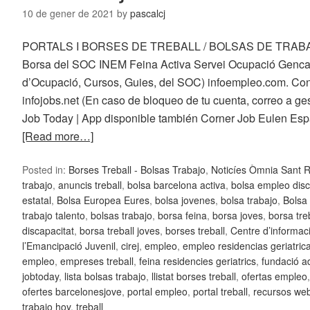
10 de gener de 2021
by
pascalcj
PORTALS I BORSES DE TREBALL / BOLSAS DE TRABAJO 
Borsa del SOC INEM Feina Activa Servei Ocupació Gencat 
d’Ocupació, Cursos, Guies, del SOC) infoempleo.com. Con
infojobs.net (En caso de bloqueo de tu cuenta, correo a ge
Job Today | App disponible también Corner Job Eulen E
[Read more…]
Posted in:
Borses Treball - Bolsas Trabajo
,
Noticíes Òmnia Sant 
trabajo
,
anuncis treball
,
bolsa barcelona activa
,
bolsa empleo dis
estatal
,
Bolsa Europea Eures
,
bolsa jovenes
,
bolsa trabajo
,
Bolsa 
trabajo talento
,
bolsas trabajo
,
borsa feina
,
borsa joves
,
borsa tre
discapacitat
,
borsa treball joves
,
borses treball
,
Centre d’informac
l’Emancipació Juvenil
,
cirej
,
empleo
,
empleo residencias geriatric
empleo
,
empreses treball
,
feina residencies geriatrics
,
fundació a
jobtoday
,
lista bolsas trabajo
,
llistat borses treball
,
ofertas empleo
ofertes barcelonesjove
,
portal empleo
,
portal treball
,
recursos web
trabajo hoy
,
treball