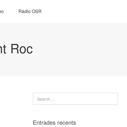
eo
Ràdio OSR
nt Roc
Entrades recents