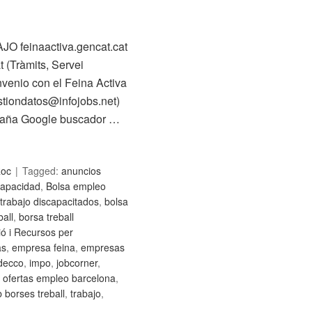
feinaactiva.gencat.cat
(Tràmits, Servei
venio con el Feina Activa
stiondatos@infojobs.net)
spaña Google buscador …
Roc
Tagged:
anuncios
capacidad
,
Bolsa empleo
trabajo discapacitados
,
bolsa
ball
,
borsa treball
ió i Recursos per
as
,
empresa feina
,
empresas
decco
,
impo
,
jobcorner
,
,
ofertas empleo barcelona
,
 borses treball
,
trabajo
,