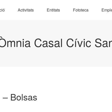
ció
Activitats
Entitats
Fototeca
Empl
Òmnia Casal Cívic Sa
 – Bolsas