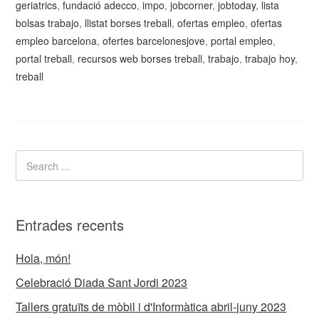
geriatrics
,
fundació adecco
,
impo
,
jobcorner
,
jobtoday
,
lista
bolsas trabajo
,
llistat borses treball
,
ofertas empleo
,
ofertas
empleo barcelona
,
ofertes barcelonesjove
,
portal empleo
,
portal treball
,
recursos web borses treball
,
trabajo
,
trabajo hoy
,
treball
Entrades recents
Hola, món!
Celebració Diada Sant Jordi 2023
Tallers gratuïts de mòbil i d'Informàtica abril-juny 2023