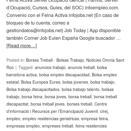
d’Ocupació, Cursos, Guies, del SOC) infoempleo.com.
Convenio con el Feina Activa infojobs.net (En caso de
bloqueo de tu cuenta, correo a
gestiondatos@infojobs.net) Job Today | App disponible
también Corner Job Eulen España Google buscador …
[Read more…]
Posted in:
Borses Treball - Bolsas Trabajo
,
Noticíes Òmnia Sant
Roc
Tagged:
anuncios trabajo
,
anuncis treball
,
bolsa
barcelona activa
,
bolsa empleo discapacidad
,
Bolsa empleo
estatal
,
Bolsa Europea Eures
,
bolsa jovenes
,
bolsa trabajo
,
Bolsa trabajo discapacitados
,
bolsa trabajo talento
,
bolsas
trabajo
,
borsa feina
,
borsa joves
,
borsa treball
,
borsa treball
discapacitat
,
borsa treball joves
,
borses treball
,
Centre
d’informació i Recursos per l’Emancipació Juvenil
,
cirej
,
empleo
,
empleo residencias geriatricas
,
empresa feina
,
empresas empleo
,
empreses treball
,
feina residencies