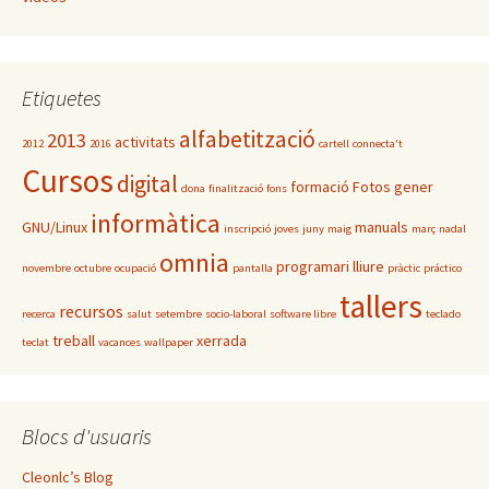
Etiquetes
alfabetització
2013
activitats
2012
2016
cartell
connecta't
Cursos
digital
formació
Fotos
gener
dona
finalització
fons
informàtica
GNU/Linux
manuals
inscripció
joves
juny
maig
març
nadal
omnia
programari lliure
novembre
octubre
ocupació
pantalla
pràctic
práctico
tallers
recursos
recerca
salut
setembre
socio-laboral
software libre
teclado
treball
xerrada
teclat
vacances
wallpaper
Blocs d'usuaris
Cleonlc’s Blog