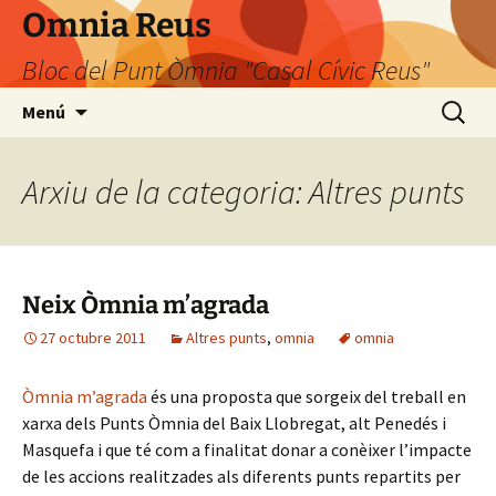
Omnia Reus
Bloc del Punt Òmnia "Casal Cívic Reus"
Vés
Cerca:
Menú
al
contingut
Arxiu de la categoria: Altres punts
Neix Òmnia m’agrada
27 octubre 2011
Altres punts
,
omnia
omnia
Òmnia m’agrada
és una proposta que sorgeix del treball en
xarxa dels Punts Òmnia del Baix Llobregat, alt Penedés i
Masquefa i que té com a finalitat donar a conèixer l’impacte
de les accions realitzades als diferents punts repartits per