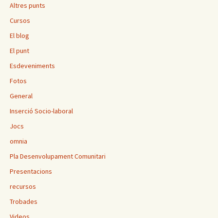
Altres punts
Cursos
El blog
El punt
Esdeveniments
Fotos
General
Inserció Socio-laboral
Jocs
omnia
Pla Desenvolupament Comunitari
Presentacions
recursos
Trobades
Videos