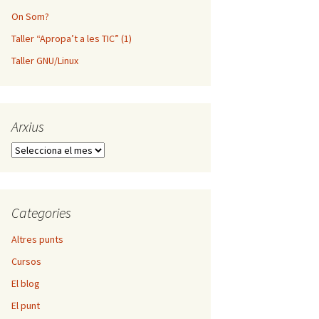
On Som?
Taller “Apropa’t a les TIC” (1)
Taller GNU/Linux
Arxius
Arxius
Categories
Altres punts
Cursos
El blog
El punt