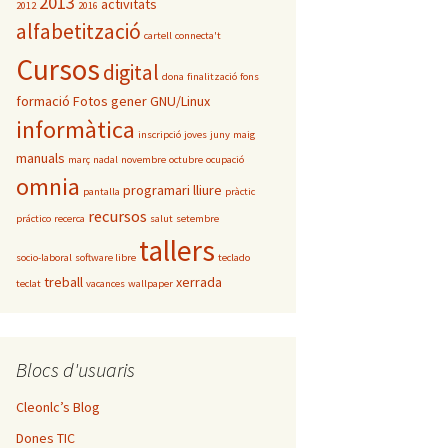
2013
activitats
2012
2016
alfabetització
cartell
connecta't
Cursos
digital
dona
finalització
fons
formació
Fotos
gener
GNU/Linux
informàtica
inscripció
joves
juny
maig
manuals
març
nadal
novembre
octubre
ocupació
omnia
programari lliure
pantalla
pràctic
recursos
práctico
recerca
salut
setembre
tallers
socio-laboral
software libre
teclado
treball
xerrada
teclat
vacances
wallpaper
Blocs d'usuaris
Cleonlc’s Blog
Dones TIC