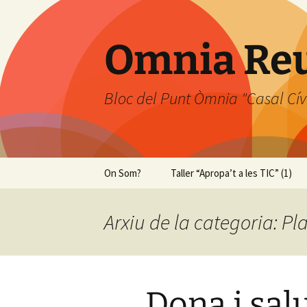
Omnia Re
Bloc del Punt Òmnia "Casal Cív
Vés
On Som?
Taller “Apropa’t a les TIC” (1)
al
contingut
Arxiu de la categoria: 
Dona i sal