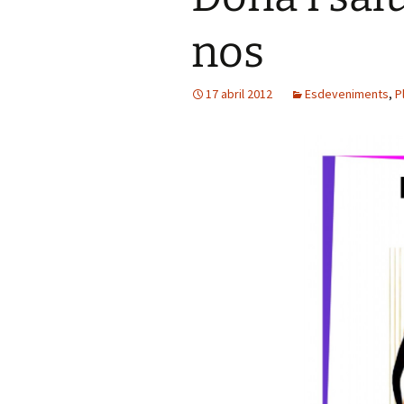
nos
17 abril 2012
Esdeveniments
,
P