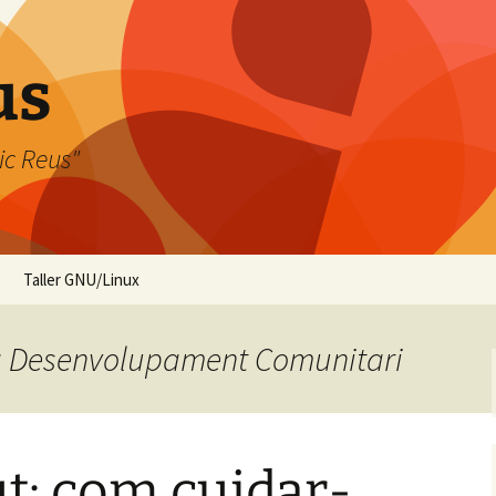
us
ic Reus"
Taller GNU/Linux
Pla Desenvolupament Comunitari
ut: com cuidar-