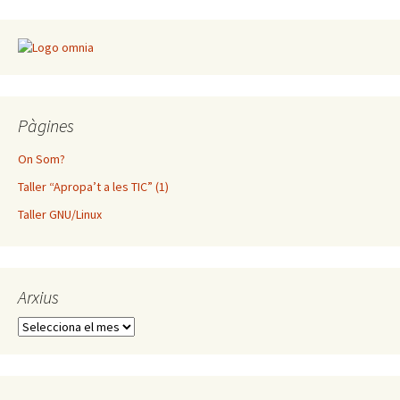
Pàgines
On Som?
Taller “Apropa’t a les TIC” (1)
Taller GNU/Linux
Arxius
Arxius