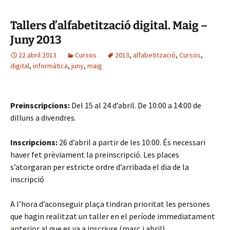
Tallers d’alfabetització digital. Maig –
Juny 2013
22 abril 2013
Cursos
2013
,
alfabetització
,
Cursos
,
digital
,
informàtica
,
juny
,
maig
Preinscripcions:
Del 15 al 24 d’abril. De 10:00 a 14:00 de
dilluns a divendres.
Inscripcions:
26 d’abril a partir de les 10:00. És necessari
haver fet prèviament la preinscripció. Les places
s’atorgaran per estricte ordre d’arribada el dia de la
inscripció
A l’hora d’aconseguir plaça tindran prioritat les persones
que hagin realitzat un taller en el període immediatament
anterior al que es va a inscriure (març i abril).