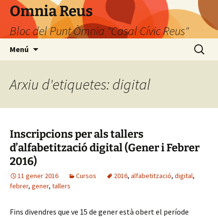
Omnia Reus
Bloc del Punt Òmnia "Casal Cívic Reus"
Vés
Cerca:
Menú
al
contingut
Arxiu d'etiquetes: digital
Inscripcions per als tallers
d’alfabetització digital (Gener i Febrer
2016)
11 gener 2016
Cursos
2016
,
alfabetització
,
digital
,
febrer
,
gener
,
tallers
Fins divendres que ve 15 de gener està obert el període