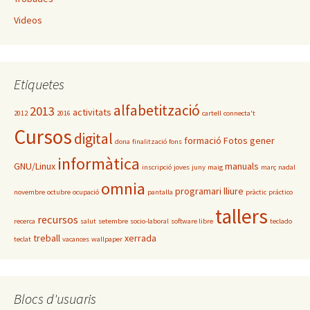
Videos
Etiquetes
alfabetització
2013
activitats
2012
2016
cartell
connecta't
Cursos
digital
formació
Fotos
gener
dona
finalització
fons
informàtica
GNU/Linux
manuals
inscripció
joves
juny
maig
març
nadal
omnia
programari lliure
novembre
octubre
ocupació
pantalla
pràctic
práctico
tallers
recursos
recerca
salut
setembre
socio-laboral
software libre
teclado
treball
xerrada
teclat
vacances
wallpaper
Blocs d'usuaris