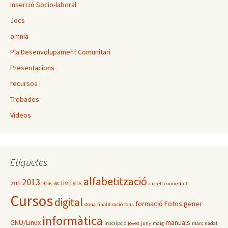
Inserció Socio-laboral
Jocs
omnia
Pla Desenvolupament Comunitari
Presentacions
recursos
Trobades
Videos
Etiquetes
alfabetització
2013
activitats
2012
2016
cartell
connecta't
Cursos
digital
formació
Fotos
gener
dona
finalització
fons
informàtica
GNU/Linux
manuals
inscripció
joves
juny
maig
març
nadal