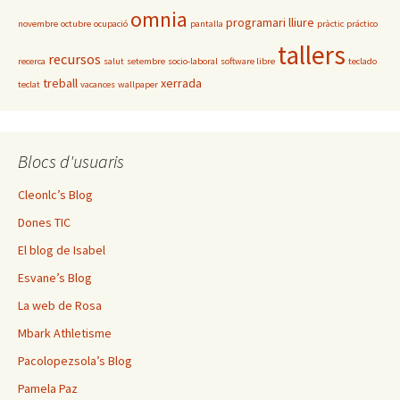
omnia
programari lliure
novembre
octubre
ocupació
pantalla
pràctic
práctico
tallers
recursos
recerca
salut
setembre
socio-laboral
software libre
teclado
treball
xerrada
teclat
vacances
wallpaper
Blocs d'usuaris
Cleonlc’s Blog
Dones TIC
El blog de Isabel
Esvane’s Blog
La web de Rosa
Mbark Athletisme
Pacolopezsola’s Blog
Pamela Paz