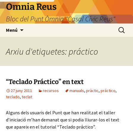
Omnia Reus
Bloc del Punt Òmnia "Casal Cívic Reus"
Vés
Cerca:
Menú
al
contingut
Arxiu d'etiquetes: práctico
“Teclado Práctico” en text
27 juny 2011
recursos
manuals
,
pràctic
,
práctico
,
teclado
,
teclat
Alguns dels usuaris del Punt que han realitzat el taller
d’iniciació m’han demanat que si podia lliurar-los el text
que apareix en el tutorial “Teclado práctico”.