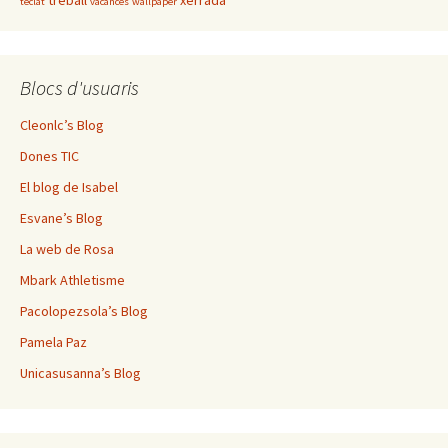
treball
xerrada
teclat
vacances
wallpaper
Blocs d'usuaris
Cleonlc’s Blog
Dones TIC
El blog de Isabel
Esvane’s Blog
La web de Rosa
Mbark Athletisme
Pacolopezsola’s Blog
Pamela Paz
Unicasusanna’s Blog