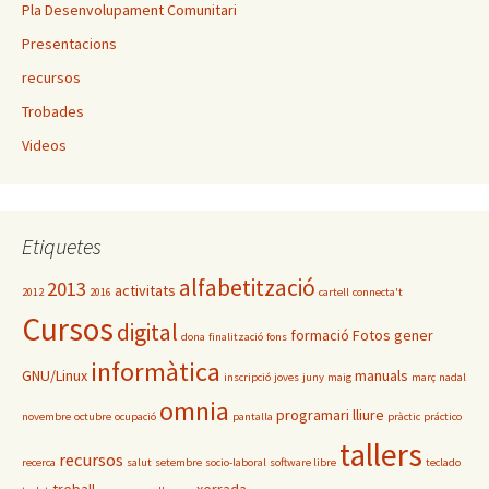
Pla Desenvolupament Comunitari
Presentacions
recursos
Trobades
Videos
Etiquetes
alfabetització
2013
activitats
2012
2016
cartell
connecta't
Cursos
digital
formació
Fotos
gener
dona
finalització
fons
informàtica
GNU/Linux
manuals
inscripció
joves
juny
maig
març
nadal
omnia
programari lliure
novembre
octubre
ocupació
pantalla
pràctic
práctico
tallers
recursos
recerca
salut
setembre
socio-laboral
software libre
teclado