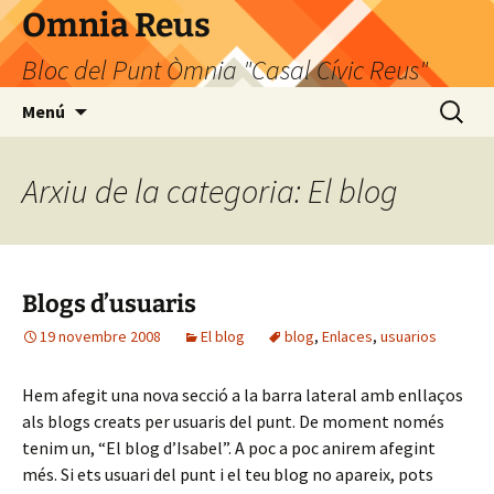
Omnia Reus
Bloc del Punt Òmnia "Casal Cívic Reus"
Vés
Cerca:
Menú
al
contingut
Arxiu de la categoria: El blog
Blogs d’usuaris
19 novembre 2008
El blog
blog
,
Enlaces
,
usuarios
Hem afegit una nova secció a la barra lateral amb enllaços
als blogs creats per usuaris del punt. De moment només
tenim un, “El blog d’Isabel”. A poc a poc anirem afegint
més. Si ets usuari del punt i el teu blog no apareix, pots