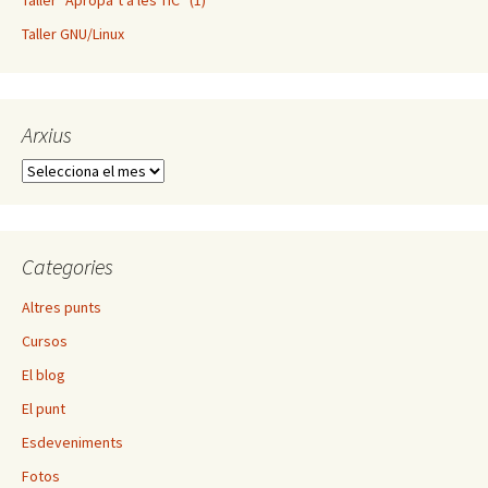
Taller “Apropa’t a les TIC” (1)
Taller GNU/Linux
Arxius
Arxius
Categories
Altres punts
Cursos
El blog
El punt
Esdeveniments
Fotos