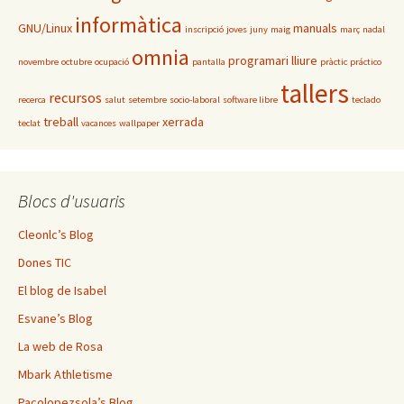
informàtica
GNU/Linux
manuals
inscripció
joves
juny
maig
març
nadal
omnia
programari lliure
novembre
octubre
ocupació
pantalla
pràctic
práctico
tallers
recursos
recerca
salut
setembre
socio-laboral
software libre
teclado
treball
xerrada
teclat
vacances
wallpaper
Blocs d'usuaris
Cleonlc’s Blog
Dones TIC
El blog de Isabel
Esvane’s Blog
La web de Rosa
Mbark Athletisme
Pacolopezsola’s Blog