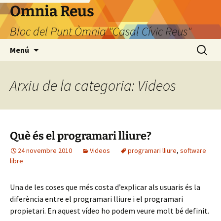
Omnia Reus
Bloc del Punt Òmnia "Casal Cívic Reus"
Vés
Cerca:
Menú
al
contingut
Arxiu de la categoria: Videos
Què és el programari lliure?
24 novembre 2010
Videos
programari lliure
,
software
libre
Una de les coses que més costa d’explicar als usuaris és la
diferència entre el programari lliure i el programari
propietari. En aquest vídeo ho podem veure molt bé definit.