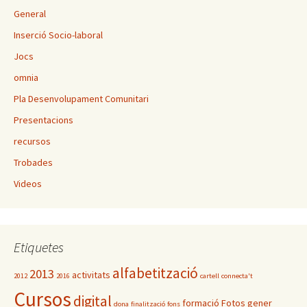
General
Inserció Socio-laboral
Jocs
omnia
Pla Desenvolupament Comunitari
Presentacions
recursos
Trobades
Videos
Etiquetes
alfabetització
2013
activitats
2012
2016
cartell
connecta't
Cursos
digital
formació
Fotos
gener
dona
finalització
fons