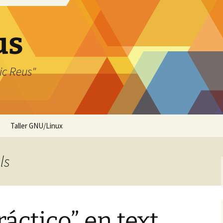
us
ic Reus"
Taller GNU/Linux
ls
áctico” en text