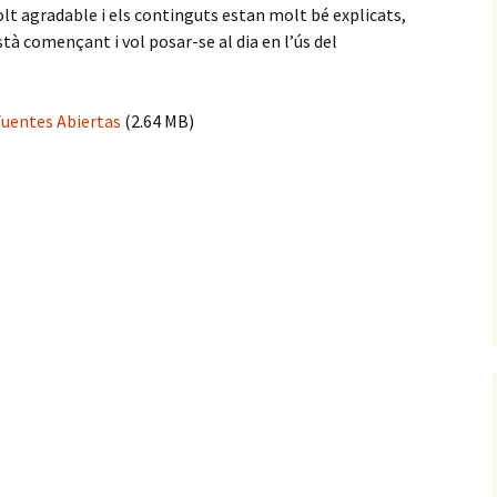
t agradable i els continguts estan molt bé explicats,
stà començant i vol posar-se al dia en l’ús del
Fuentes Abiertas
(2.64 MB)