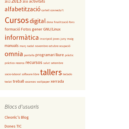
2013
activitats
2012
2016
alfabetització
cartell
connecta't
Cursos
digital
dona
finalització
fons
formació
Fotos
gener
GNU/Linux
informàtica
inscripció
joves
juny
maig
manuals
març
nadal
novembre
octubre
ocupació
omnia
programari lliure
pantalla
pràctic
recursos
práctico
recerca
salut
setembre
tallers
socio-laboral
software libre
teclado
treball
xerrada
teclat
vacances
wallpaper
Blocs d'usuaris
Cleonlc’s Blog
Dones TIC