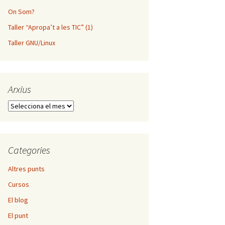
On Som?
Taller “Apropa’t a les TIC” (1)
Taller GNU/Linux
Arxius
Arxius
Categories
Altres punts
Cursos
El blog
El punt