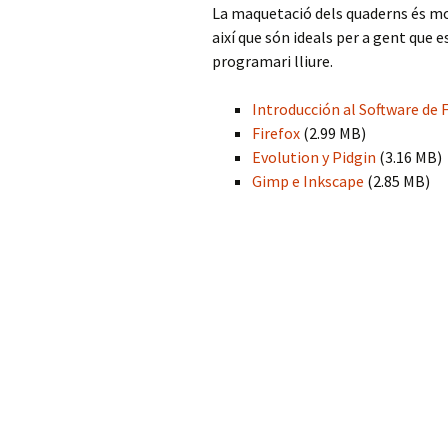
La maquetació dels quaderns és mol
així que són ideals per a gent que e
programari lliure.
Introducción al Software de 
Firefox
(2.99 MB)
Evolution y Pidgin
(3.16 MB)
Gimp e Inkscape
(2.85 MB)