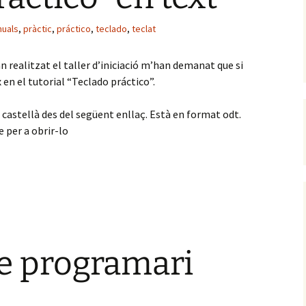
uals
,
pràctic
,
práctico
,
teclado
,
teclat
n realitzat el taller d’iniciació m’han demanat que si
x en el tutorial “Teclado práctico”.
astellà des del següent enllaç. Està en format odt.
 per a obrir-lo
e programari