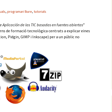
uals
,
programari lliure
,
tutorials
e Aplicación de las TIC basadas en fuentes abiertas
”
erns de formació tecnològica centrats a explicar eines
tion, Pidgin, GIMP i Inkscape) per a un públic no