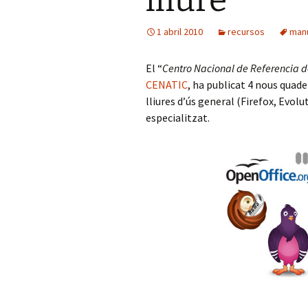
lliure
1 abril 2010
recursos
man
El “
Centro Nacional de Referencia d
CENATIC
, ha publicat 4 nous quad
lliures d’ús general (Firefox, Evolu
especialitzat.