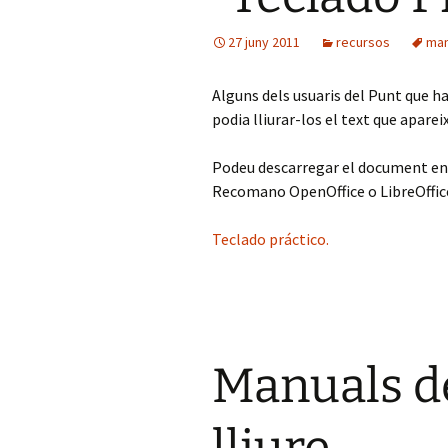
27 juny 2011
recursos
man
Alguns dels usuaris del Punt que ha
podia lliurar-los el text que aparei
Podeu descarregar el document en c
Recomano OpenOffice o LibreOffice
Teclado práctico.
Manuals d