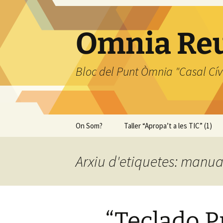
Omnia Re
Bloc del Punt Òmnia "Casal Cív
Vés
On Som?
Taller “Apropa’t a les TIC” (1)
al
contingut
Arxiu d'etiquetes: manua
“Teclado Pr