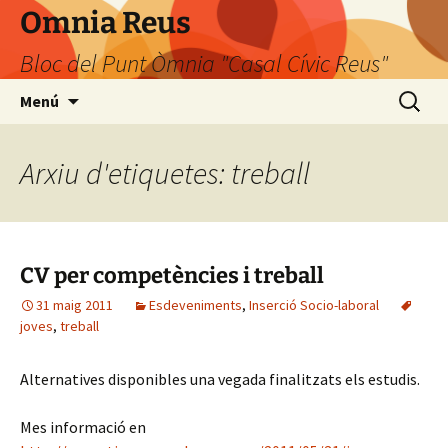
Omnia Reus
Bloc del Punt Òmnia "Casal Cívic Reus"
Vés
Cerca:
Menú
al
contingut
Arxiu d'etiquetes: treball
CV per competències i treball
31 maig 2011
Esdeveniments
,
Inserció Socio-laboral
joves
,
treball
Alternatives disponibles una vegada finalitzats els estudis.
Mes informació en