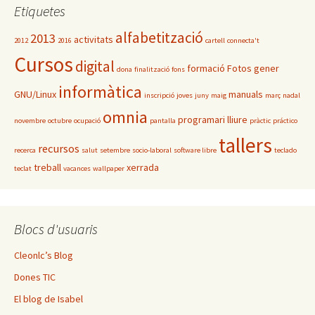
Etiquetes
alfabetització
2013
activitats
2012
2016
cartell
connecta't
Cursos
digital
formació
Fotos
gener
dona
finalització
fons
informàtica
GNU/Linux
manuals
inscripció
joves
juny
maig
març
nadal
omnia
programari lliure
novembre
octubre
ocupació
pantalla
pràctic
práctico
tallers
recursos
recerca
salut
setembre
socio-laboral
software libre
teclado
treball
xerrada
teclat
vacances
wallpaper
Blocs d'usuaris
Cleonlc’s Blog
Dones TIC
El blog de Isabel