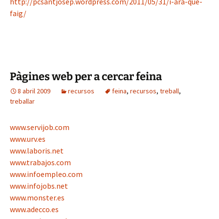
http://pcsantjosep.wordpress.com/2011/05/31/i-ara-que-
faig/
Pàgines web per a cercar feina
8 abril 2009
recursos
feina
,
recursos
,
treball
,
treballar
www.servijob.com
www.urv.es
www.laboris.net
www.trabajos.com
www.infoempleo.com
www.infojobs.net
www.monster.es
www.adecco.es