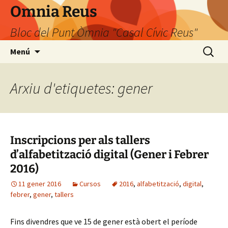
Omnia Reus
Bloc del Punt Òmnia "Casal Cívic Reus"
Vés
Cerca:
Menú
al
contingut
Arxiu d'etiquetes: gener
Inscripcions per als tallers
d’alfabetització digital (Gener i Febrer
2016)
11 gener 2016
Cursos
2016
,
alfabetització
,
digital
,
febrer
,
gener
,
tallers
Fins divendres que ve 15 de gener està obert el període