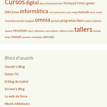
Cursos
digital
formació
Fotos
gener
dona
finalització
fons
informàtica
GNU/Linux
manuals
inscripció
joves
juny
maig
març
nadal
omnia
programari lliure
novembre
octubre
ocupació
pantalla
pràctic
práctico
tallers
recursos
recerca
salut
setembre
socio-laboral
software libre
teclado
treball
xerrada
teclat
vacances
wallpaper
Blocs d'usuaris
Cleonlc’s Blog
Dones TIC
El blog de Isabel
Esvane’s Blog
La web de Rosa
Mbark Athletisme