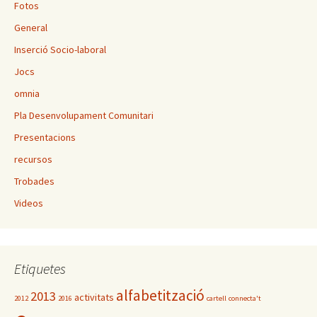
Fotos
General
Inserció Socio-laboral
Jocs
omnia
Pla Desenvolupament Comunitari
Presentacions
recursos
Trobades
Videos
Etiquetes
alfabetització
2013
activitats
2012
2016
cartell
connecta't