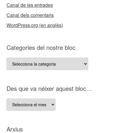
Canal de les entrades
Canal dels comentaris
WordPress.org (en anglès)
Categories del nostre bloc
Categories
del
nostre
bloc
D es que va néixer aquest bloc…
D es
que
va
néixer
Arxius
aquest