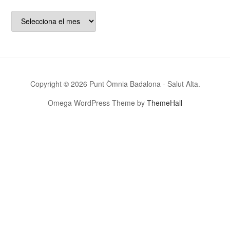
bloc…
Arxius
Copyright © 2026 Punt Òmnia Badalona - Salut Alta.
Omega WordPress Theme by
ThemeHall