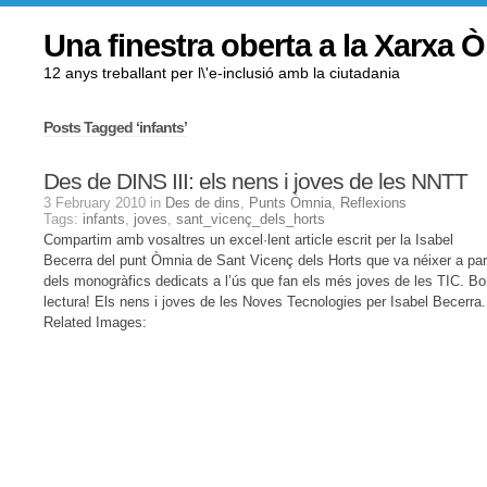
Una finestra oberta a la Xarxa 
12 anys treballant per l\'e-inclusió amb la ciutadania
Posts Tagged ‘infants’
Des de DINS III: els nens i joves de les NNTT
3 February 2010 in
Des de dins
,
Punts Òmnia
,
Reflexions
Tags:
infants
,
joves
,
sant_vicenç_dels_horts
Compartim amb vosaltres un excel·lent article escrit per la Isabel
Becerra del punt Òmnia de Sant Vicenç dels Horts que va néixer a part
dels monogràfics dedicats a l’ús que fan els més joves de les TIC. B
lectura! Els nens i joves de les Noves Tecnologies per Isabel Becerra.
Related Images: