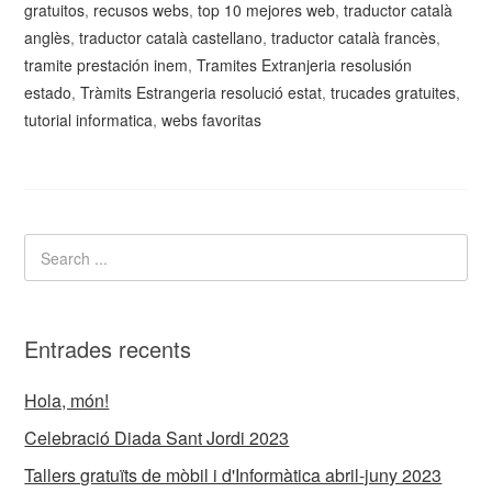
gratuitos
,
recusos webs
,
top 10 mejores web
,
traductor català
anglès
,
traductor català castellano
,
traductor català francès
,
tramite prestación inem
,
Tramites Extranjeria resolusión
estado
,
Tràmits Estrangeria resolució estat
,
trucades gratuites
,
tutorial informatica
,
webs favoritas
Entrades recents
Hola, món!
Celebració Diada Sant Jordi 2023
Tallers gratuïts de mòbil i d'Informàtica abril-juny 2023