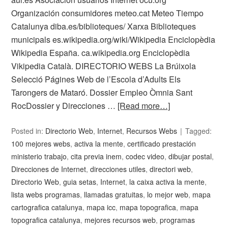
Organización consumidores meteo.cat Meteo Tiempo
Catalunya diba.es/biblioteques/ Xarxa Biblioteques
municipals es.wikipedia.org/wiki/Wikipedia Enciclopèdia
Wikipedia España. ca.wikipedia.org Enciclopèdia
Vikipedia Català. DIRECTORIO WEBS La Brúixola
Selecció Págines Web de l’Escola d’Adults Els
Tarongers de Mataró. Dossier Empleo Òmnia Sant
RocDossier y Direcciones …
[Read more…]
Posted in:
Directorio Web
,
Internet
,
Recursos Webs
Tagged:
100 mejores webs
,
activa la mente
,
certificado prestación
ministerio trabajo
,
cita previa inem
,
codec video
,
dibujar postal
,
Direcciones de Internet
,
direcciones utiles
,
directori web
,
Directorio Web
,
guia setas
,
Internet
,
la caixa activa la mente
,
lista webs programas
,
llamadas gratuitas
,
lo mejor web
,
mapa
cartografica catalunya
,
mapa icc
,
mapa topografica
,
mapa
topografica catalunya
,
mejores recursos web
,
programas