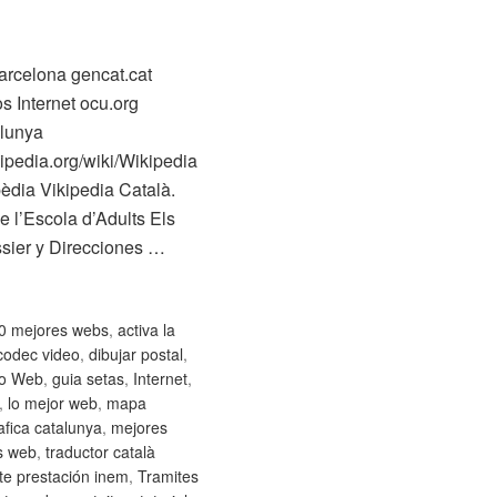
celona gencat.cat
s Internet ocu.org
lunya
ipedia.org/wiki/Wikipedia
èdia Vikipedia Català.
l’Escola d’Adults Els
sier y Direcciones …
0 mejores webs
,
activa la
codec video
,
dibujar postal
,
io Web
,
guia setas
,
Internet
,
,
lo mejor web
,
mapa
fica catalunya
,
mejores
s web
,
traductor català
te prestación inem
,
Tramites