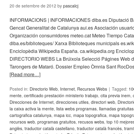
20 de setembre de 2012
by
pascalcj
INFORMACIONS | INFORMACIONES diba.es Diputació Bar
Gencat Generalitat de Catalunya aui.es Asociación usuario
Organización consumidores meteo.cat Meteo Tiempo Cata
diba.es/biblioteques/ Xarxa Biblioteques municipals es.wik
Enciclopèdia Wikipedia España. ca.wikipedia.org Enciclop
DIRECTORIO WEBS La Brúixola Selecció Págines Web de 
Tarongers de Mataró. Dossier Empleo Òmnia Sant RocDos
[Read more…]
Posted in:
Directorio Web
,
Internet
,
Recursos Webs
Tagged:
10
mente
,
certificado prestación ministerio trabajo
,
cita previa inem
,
Direcciones de Internet
,
direcciones utiles
,
directori web
,
Director
la caixa activa la mente
,
lista webs programas
,
llamadas gratuitas
cartografica catalunya
,
mapa icc
,
mapa topografica
,
mapa topogra
recursos web
,
programas gratuitos
,
recusos webs
,
top 10 mejore
anglès
,
traductor català castellano
,
traductor català francès
,
trami