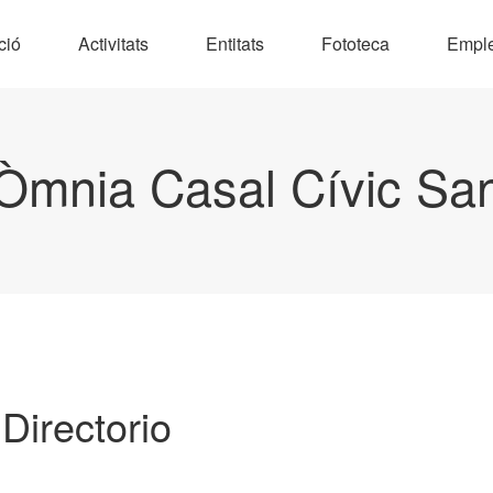
ció
Activitats
Entitats
Fototeca
Empl
Òmnia Casal Cívic Sa
 Directorio