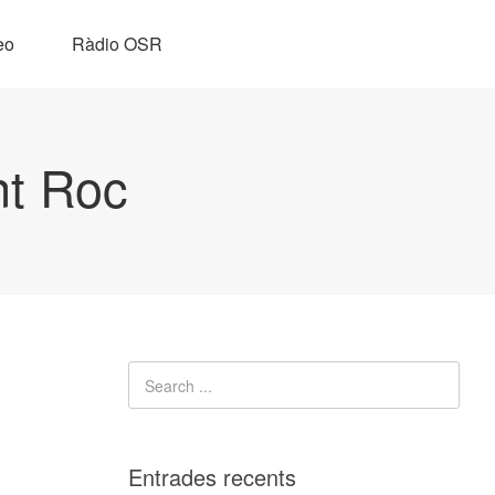
eo
Ràdio OSR
nt Roc
Entrades recents