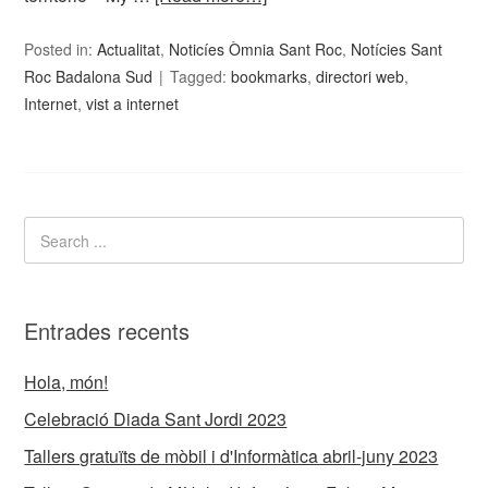
Posted in:
Actualitat
,
Noticíes Òmnia Sant Roc
,
Notícies Sant
Roc Badalona Sud
Tagged:
bookmarks
,
directori web
,
Internet
,
vist a internet
Entrades recents
Hola, món!
Celebració Diada Sant Jordi 2023
Tallers gratuïts de mòbil i d'Informàtica abril-juny 2023