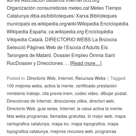
Organización consumidores meteo.cat Meteo Tiempo
Catalunya diba.es/biblioteques/ Xarxa Biblioteques
municipals es.wikipedia.org/wiki/Wikipedia Enciclopèdia
Wikipedia España. ca.wikipedia.org Enciclopèdia
Vikipedia Català. DIRECTORIO WEBS La Brúixola
Selecció Págines Web de l’Escola d’Adults Els
Tarongers de Mataró. Dossier Empleo Òmnia Sant
RocDossier y Direcciones …
[Read more…]
Posted in:
Directorio Web
,
Internet
,
Recursos Webs
Tagged:
100 mejores webs
,
activa la mente
,
certificado prestación
ministerio trabajo
,
cita previa inem
,
codec video
,
dibujar postal
,
Direcciones de Internet
,
direcciones utiles
,
directori web
,
Directorio Web
,
guia setas
,
Internet
,
la caixa activa la mente
,
lista webs programas
,
llamadas gratuitas
,
lo mejor web
,
mapa
cartografica catalunya
,
mapa icc
,
mapa topografica
,
mapa
topografica catalunya
,
mejores recursos web
,
programas