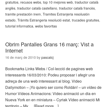
gratuitos
,
recusos webs
,
top 10 mejores web
,
traductor català
anglès
,
traductor català castellano
,
traductor català francès
,
tramite prestación inem
,
Tramites Extranjeria resolusión
estado
,
Tràmits Estrangeria resolució estat
,
trucades gratuites
,
tutorial informatica
,
webs favoritas
Obrim Pantalles Grans 16 març: Vist a
Internet
16 de març de 2010
by
pascalcj
Bookmarks Links Webs / Col·lecció de pagines web
interessants 16/03/2010: Podeu proposar i afegir una
adreça de una web interessant al blog. Video
Dailymotion – ¡Yo quiero ser como Roldán! – un vídeo de
Humor Vídeos Animacions: Video animació un dia en
Nueva York en en miniatura – Cyriak Vídeo animació Mi
territorio – My …
[Read more…]