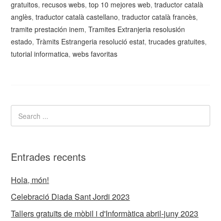
gratuitos
,
recusos webs
,
top 10 mejores web
,
traductor català
anglès
,
traductor català castellano
,
traductor català francès
,
tramite prestación inem
,
Tramites Extranjeria resolusión
estado
,
Tràmits Estrangeria resolució estat
,
trucades gratuites
,
tutorial informatica
,
webs favoritas
Entrades recents
Hola, món!
Celebració Diada Sant Jordi 2023
Tallers gratuïts de mòbil i d'Informàtica abril-juny 2023