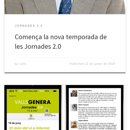
JORNADES 2.0
Comença la nova temporada de
les Jornades 2.0
by
valls
Published
22 de gener de 2016
Aquest proper dijous 18 de juny tancarem aquesta primera part
de cicle de Jornades 2.0 Tics & Vins que van iniciar al març. Aquests
tallers de sensibilització que vam començar fa 3 temporades han
volgut acostar diferents aspectes i temàtiques d’interès i actualitat