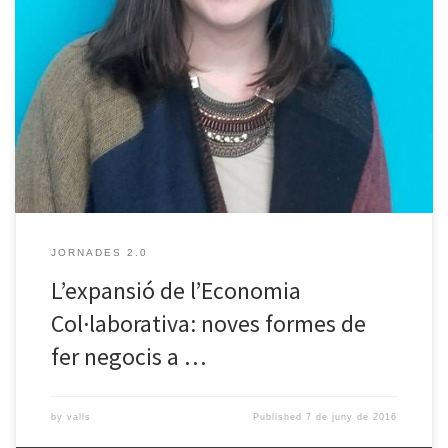
Dimarts 14 de juny tindrem l’última xerrada de la temporada del
cicle de Jornades 2.0 . En aquesta ocasió les Jornades 2.0 acolliran
els Dimarts Emprenedors de la URV. El tema a tractar és de màxima
actualitat: L’expansió de l’Economia Col·laborativa: noves formes
de fer negocis. En els darrers anys […]
JORNADES 2.0
L’expansió de l’Economia
Col·laborativa: noves formes de
fer negocis a …
by
valls
Published
7 de juny de 2016