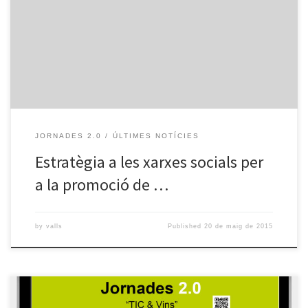
xarxes socials per a la promoció de marca”. En aquesta ocasió ens
acompanyaran la Gemma Casalé, de Vilaniu Comunicacions, i la
Júlia Secall de la Llibreria Roca de Valls. La Gemma Casalé serà la
nostra experta invitada i […]
JORNADES 2.0
ÚLTIMES NOTÍCIES
Estratègia a les xarxes socials per
a la promoció de …
by
valls
Published
20 de maig de 2015