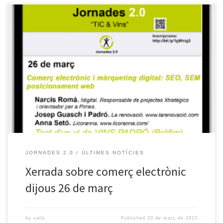
El proper dijous 26 de març en horari especial per a comerciants,
a les 20.30 h tenim la 2a xerrada del cicle de Jornades 2.0 2015
TIC & Vins. La xerrada estarà enfocada al comerç electrònic i les
seves característiques, així com gestionar la web per a millorar el
seu […]
JORNADES 2.0
ÚLTIMES NOTÍCIES
Xerrada sobre comerç electrònic
dijous 26 de març
by
valls
Published
20 de març de 2015