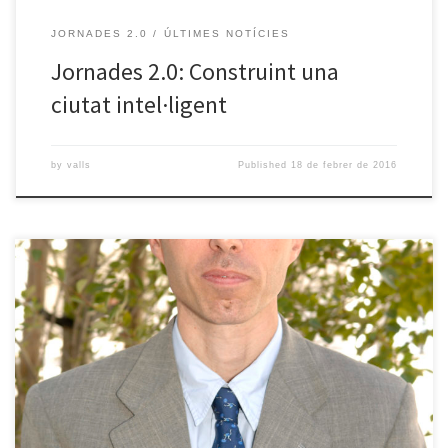
JORNADES 2.0
ÚLTIMES NOTÍCIES
Jornades 2.0: Construint una
ciutat intel·ligent
by
valls
Published
18 de febrer de 2016
El proper dimarts 26 de gener s’inicia un nou cicle de les Jornades
2.0. La xerrada que iniciarà el nou cicle serà “Privadesa i seguretat
en temps de megadades (big data)”, a càrrec de Josep Domingo
Ferrer, catedràtic distingit de Ciència de la Computació i
investigador ICREA Acadèmia a la Universitat […]