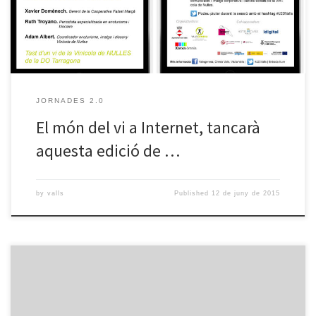
en relació amb el món de les […]
JORNADES 2.0
El món del vi a Internet, tancarà
aquesta edició de …
by
valls
Published
12 de juny de 2015
Aquest proper dijous 28 de maig tenim la xerrada “Estratègia a les