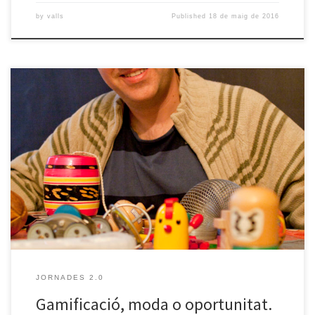
by
valls
Published
18 de maig de 2016
El proper dimecres 27 d’abril continua el cicle Jornades 2.0 amb
una nova xerrada. En aquesta ocasió, es parlarà d’un tema de
molta actualitat però que alhora genera certa confusió:
Gamificació, moda o oportunitat? Darrerament se sent parlar molt
de gamificació, i sota aquest concepte hi ha articles i experiències
[…]
JORNADES 2.0
Gamificació, moda o oportunitat.