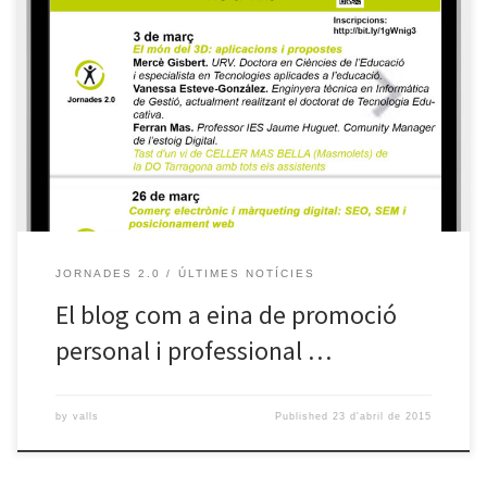
Aquest proper dijous 30 d’abril a les 19.30 h tenim la nova xerrada
del cicle de Jornades 2.0. En aquesta ocasió parlarem de blogs de
la mà de Txaber Allue i la Raquel Cantos. Els nostres convidats ens
explicaran com van iniciar la seva experiència al món dels blogs i
[…]
JORNADES 2.0
ÚLTIMES NOTÍCIES
El blog com a eina de promoció
personal i professional …
by
valls
Published
23 d'abril de 2015