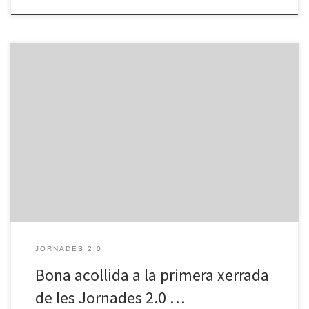
Amb bona acollida va començar dimarts 3 de març la 3a edició de
les Jornades 2.0 amb la xerrada “El món del 3D: aplicacions i
propostes“. Aquesta edició presenta algunes novetats respecte les
edicions passades i vol ser més participativa i crear diàleg entre els
ponents i els assistents, aclarint dubtes […]
JORNADES 2.0
Bona acollida a la primera xerrada
de les Jornades 2.0 …