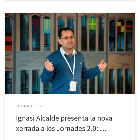
Dimecres 25 de maig, el convidat a les Jornades 2.0 serà Ignasi
Alcalde, consultor i formador en gestió del coneixement,
visualització de dades i innovació. L’Ignasi Alcalde ens presentarà
aquesta nova xerrada del cicle de Jornades 2.0 i parlarà de “Les
dades a la societat del coneixement” i de com […]
JORNADES 2.0
Ignasi Alcalde presenta la nova
xerrada a les Jornades 2.0: …