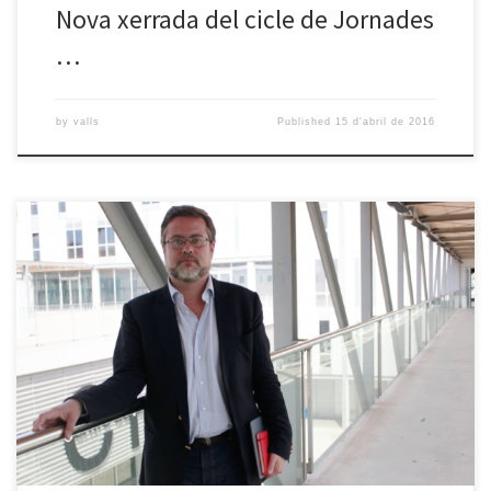
Nova xerrada del cicle de Jornades
…
by
valls
Published
15 d'abril de 2016
Ja tenim a punt la nova xerrada del cicle Jornades 2.0: “Construint
una ciutat intel·ligent”. En aquesta ocasió el nostre ponent serà
Santiago J. Castellà Surribas, que ens parlarà de ciutats
intel·ligents. Tindrem l’oportunitat d’aclarir conceptes relacionats
amb el tema de smart cities i també de conèixer les oportunitats
que […]