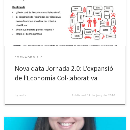
major, es realitzarà dimarts 28 de juny a les 19 h. La ponent
encarregada de presentar el tema serà l’Eleni Papaoikonomou,
especialista en comportament del consumidor i economia
col∙laborativa. […]
JORNADES 2.0
Nova data Jornada 2.0: L’expansió
de l’Economia Col·laborativa
by
valls
Published
17 de juny de 2016