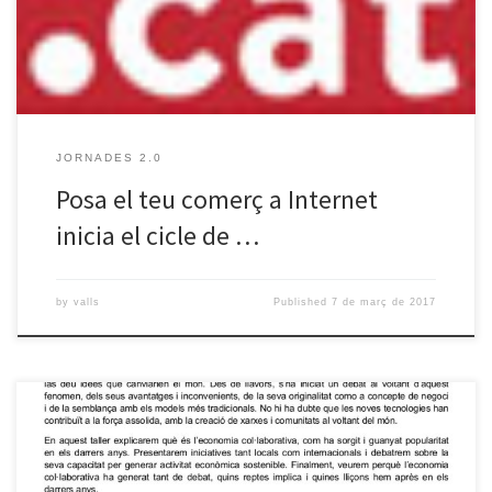
Vallsgenera i la regidoria de […]
JORNADES 2.0
Posa el teu comerç a Internet
inicia el cicle de …
by
valls
Published
7 de març de 2017
La xerrada sobre Economia Col·laborativa, pervista per aquest
dimarts 14 de juny que vam haver de posposar per raons de força