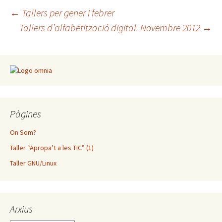
Navegació
←
Tallers per gener i febrer
Tallers d’alfabetització digital. Novembre 2012
→
per
les
entrades
Pàgines
On Som?
Taller “Apropa’t a les TIC” (1)
Taller GNU/Linux
Arxius