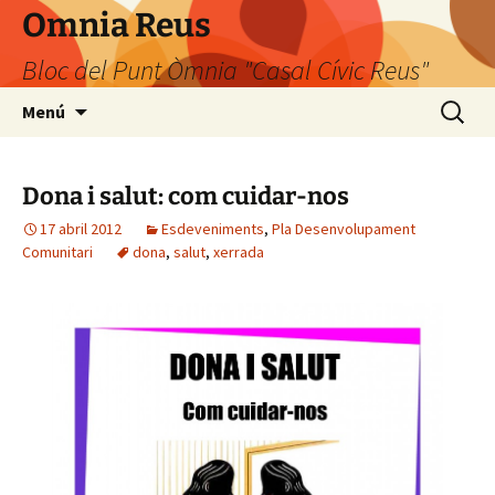
Omnia Reus
Bloc del Punt Òmnia "Casal Cívic Reus"
Vés
Cerca:
Menú
al
contingut
Dona i salut: com cuidar-nos
17 abril 2012
Esdeveniments
,
Pla Desenvolupament
Comunitari
dona
,
salut
,
xerrada