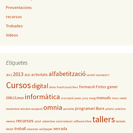
Presentacions
recursos
Trobades
Videos
Etiquetes
alfabetització
2013
activitats
2012
2016
cartell
connecta't
Cursos
digital
formació
Fotos
gener
dona
finalització
fons
informàtica
GNU/Linux
manuals
inscripció
joves
juny
maig
març
nadal
omnia
programari lliure
novembre
octubre
ocupació
pantalla
pràctic
práctico
tallers
recursos
recerca
salut
setembre
socio-laboral
software libre
teclado
treball
xerrada
teclat
vacances
wallpaper