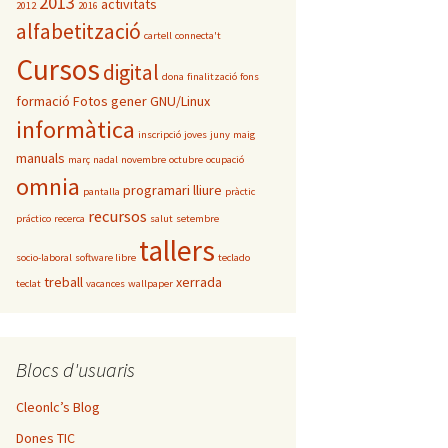
2013
activitats
2012
2016
alfabetització
cartell
connecta't
Cursos
digital
dona
finalització
fons
formació
Fotos
gener
GNU/Linux
informàtica
inscripció
joves
juny
maig
manuals
març
nadal
novembre
octubre
ocupació
omnia
programari lliure
pantalla
pràctic
recursos
práctico
recerca
salut
setembre
tallers
socio-laboral
software libre
teclado
treball
xerrada
teclat
vacances
wallpaper
Blocs d'usuaris
Cleonlc’s Blog
Dones TIC