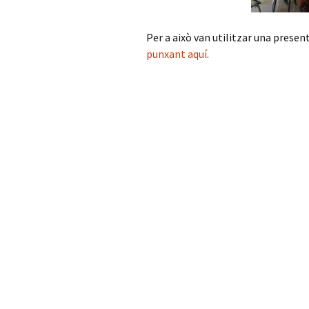
Per a això van utilitzar una presen
punxant aquí
.