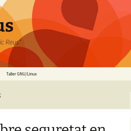
us
ic Reus"
Taller GNU/Linux
s
bre seguretat en