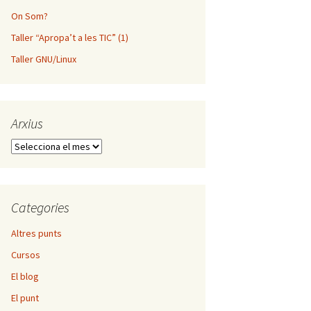
On Som?
Taller “Apropa’t a les TIC” (1)
Taller GNU/Linux
Arxius
Arxius
Categories
Altres punts
Cursos
El blog
El punt