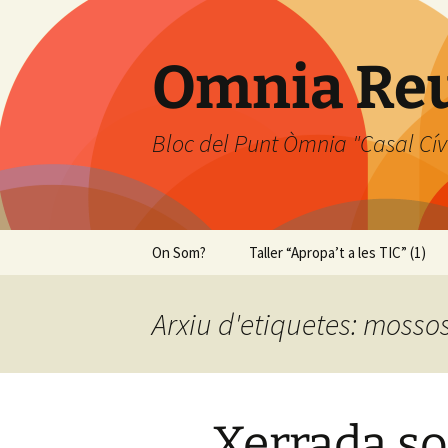
Omnia Re
Bloc del Punt Òmnia "Casal Cív
Vés
On Som?
Taller “Apropa’t a les TIC” (1)
al
contingut
Arxiu d'etiquetes: mosso
Xerrada so