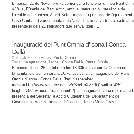
El passat 21 de Novembre va començar a funcionar un nou Punt Òmn
a Valls, l’Òmnia del Barri Antic, amb la inauguració i presència de
l’alcalde del municipi, Albert Batet, regidors i personal de l’ajuntament,
Casa Caritat i diverses entitats de Valls. L’acte es va fer coincidir amb
presentació dels 21 indicadors que senyalitzen […]
Inauguració del Punt Òmnia d’Isona i Conca
Dellà
2 March 2009 in
Actes
,
Punts Òmnia
Tags:
inauguracions
,
Isona i Conca Dellà
,
Punts Òmnia
El passat dijous 26 de febrer a les 18:30h del vespre la Oficina de
Dinamització Comunitària-ODC va assistir a la inauguració del Punt
Òmnia d’Isona i Conca Dellà. [kml_flashembed
movie=”http://www.youtube.com/v/dSoePnXV7NQ” width=”425″
height=”350″ wmode=”transparent” /] La inauguració va comptar amb l
presència del Secretari d’Acció Ciutadana del Departament de
Governació i Administracions Públiques, Josep Maria Civis […]