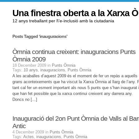
Una finestra oberta a la Xarxa 
12 anys treballant per l\'e-inclusió amb la ciutadania
Posts Tagged ‘inauguracions’
Òmnia continua creixent: inauguracions Punts
Òmnia 2009
18 December 2009 in
Punts Òmnia
Tags:
10 anys
,
inauguracions
,
Punts Òmnia
A les acaballes d’aquest 2009 és el moment de fer un repàs a aquells
grans aconteixements que ha viscut la Xarxa Òmnia al llarg de l’any. 
tant cal fer un esment important als nous 5 punts que s’han inaugurat 
que han fet possible que la xarxa continui creixent any darrera any.
Doncs no […]
Inauguració del 2on Punt Òmnia de Valls al Barr
Antic
4 December 2009 in
Punts Òmnia
Tags:
Actes
,
inauguracions
,
Punts Òmnia