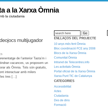
ta a la Xarxa Òmnia
amb la ciutadania
ENLLAÇOS DEL PROJECTE
ideojocs multijugador
10 anys més fent Òmnia
Bloc coordinació FCE any 2008
Blocs de la Xarxa Òmnia
cs
Comunitat Òmnia
renentatge de l’anterior Tasta’m i
Intranet de Telecentres.info
t tindran vacances, us proposem un
Les activitats Òmnia
porar als Òmnia. Tots són gratuits,
Portal oficial de la Xarxa Òmnia
dent interactuar amb milers
Xarxa Punt TIC de Catalunya
 les tres […]
CATEGORIES
Accessibilitat
Actes
Ciutadania
Des de dins
Formació