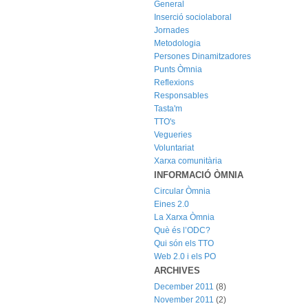
General
Inserció sociolaboral
Jornades
Metodologia
Persones Dinamitzadores
Punts Òmnia
Reflexions
Responsables
Tasta'm
TTO's
Vegueries
Voluntariat
Xarxa comunitària
INFORMACIÓ ÒMNIA
Circular Òmnia
Eines 2.0
La Xarxa Òmnia
Què és l’ODC?
Qui són els TTO
Web 2.0 i els PO
ARCHIVES
December 2011
(8)
November 2011
(2)