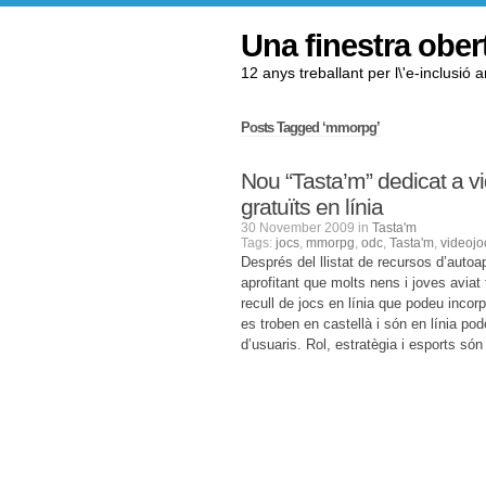
Una finestra ober
12 anys treballant per l\'e-inclusió 
Posts Tagged ‘mmorpg’
Nou “Tasta’m” dedicat a v
gratuïts en línia
30 November 2009 in
Tasta'm
Tags:
jocs
,
mmorpg
,
odc
,
Tasta'm
,
videojo
Després del llistat de recursos d’autoap
aprofitant que molts nens i joves avia
recull de jocs en línia que podeu incor
es troben en castellà i són en línia po
d’usuaris. Rol, estratègia i esports són