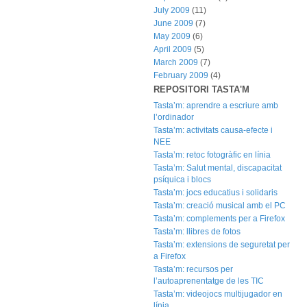
July 2009
(11)
June 2009
(7)
May 2009
(6)
April 2009
(5)
March 2009
(7)
February 2009
(4)
REPOSITORI TASTA'M
Tasta’m: aprendre a escriure amb
l’ordinador
Tasta’m: activitats causa-efecte i
NEE
Tasta’m: retoc fotogràfic en línia
Tasta’m: Salut mental, discapacitat
psíquica i blocs
Tasta’m: jocs educatius i solidaris
Tasta’m: creació musical amb el PC
Tasta’m: complements per a Firefox
Tasta’m: llibres de fotos
Tasta’m: extensions de seguretat per
a Firefox
Tasta’m: recursos per
l’autoaprenentatge de les TIC
Tasta’m: videojocs multijugador en
línia