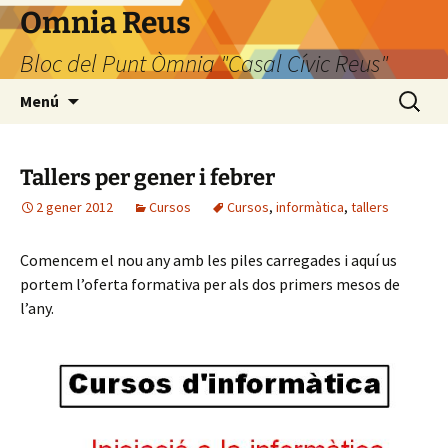
Omnia Reus
Bloc del Punt Òmnia "Casal Cívic Reus"
Vés
Cerca:
Menú
al
contingut
Tallers per gener i febrer
2 gener 2012
Cursos
Cursos
,
informàtica
,
tallers
Comencem el nou any amb les piles carregades i aquí us
portem l’oferta formativa per als dos primers mesos de
l’any.