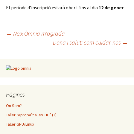
El període d’inscripció estarà obert fins al dia
12 de gener
.
Navegació
←
Neix Òmnia m’agrada
Dona i salut: com cuidar-nos
→
per
les
entrades
Pàgines
On Som?
Taller “Apropa’t a les TIC” (1)
Taller GNU/Linux