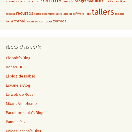
programari lliure
novembre
octubre
ocupació
pantalla
pràctic
práctico
tallers
recursos
recerca
salut
setembre
socio-laboral
software libre
teclado
treball
xerrada
teclat
vacances
wallpaper
Blocs d'usuaris
Cleonlc’s Blog
Dones TIC
El blog de Isabel
Esvane’s Blog
La web de Rosa
Mbark Athletisme
Pacolopezsola’s Blog
Pamela Paz
Unicasusanna’s Blog