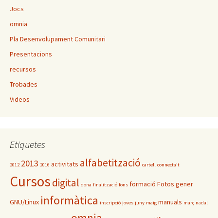
Jocs
omnia
Pla Desenvolupament Comunitari
Presentacions
recursos
Trobades
Videos
Etiquetes
alfabetització
2013
activitats
2012
2016
cartell
connecta't
Cursos
digital
formació
Fotos
gener
dona
finalització
fons
informàtica
GNU/Linux
manuals
inscripció
joves
juny
maig
març
nadal
omnia