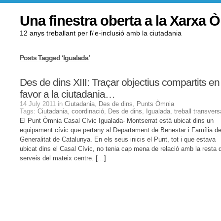
Una finestra oberta a la Xarxa 
12 anys treballant per l\'e-inclusió amb la ciutadania
Posts Tagged ‘Igualada’
Des de dins XIII: Traçar objectius compartits en
favor a la ciutadania…
14 July 2011 in
Ciutadania
,
Des de dins
,
Punts Òmnia
Tags:
Ciutadania
,
coordinació
,
Des de dins
,
Igualada
,
treball transvers
El Punt Òmnia Casal Cívic Igualada- Montserrat està ubicat dins un
equipament cívic que pertany al Departament de Benestar i Família de
Generalitat de Catalunya. En els seus inicis el Punt, tot i que estava
ubicat dins el Casal Cívic, no tenia cap mena de relació amb la resta 
serveis del mateix centre. […]