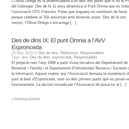
L’Olivia Ortega és la dinamitzadora d’un dels dos punts que hi ha al Pr
del Llobregat. Des de fa 11 anys dinamitza el Punt Òmnia que es trob
l’associació CPS Francesc Palau que enguany es vesteixen de festa
perquè celebren el 25è aniversari amb diversos actes. Des de fa uns
mesos, l’Olivia Ortega s’encarrega […]
Des de dins IX: El punt Òmnia a l’AVV
Espronceda
24 May 2010 in
Des de dins
,
Reflexions
,
Responsables
Tags:
avv
,
Des de dins
,
espronceda
,
Responsables
El projecte neix l’any 1999 a partir d’una iniciativa del Departament de
Benestar i Família i el Departament d’Universitats Recerca i Societat 
la Informació. Aquest mateix any l’Associació demana la instal•lació d
punt al barri d’Espronceda, sent un dels primers punts que es posen e
funcionament. La decisió tomada per l’Associació de posar-ho al […]
«
Previous Entries