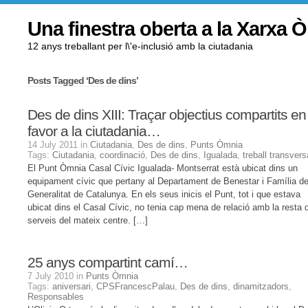
Una finestra oberta a la Xarxa 
12 anys treballant per l\'e-inclusió amb la ciutadania
Posts Tagged ‘Des de dins’
Des de dins XIII: Traçar objectius compartits en
favor a la ciutadania…
14 July 2011 in
Ciutadania
,
Des de dins
,
Punts Òmnia
Tags:
Ciutadania
,
coordinació
,
Des de dins
,
Igualada
,
treball transvers
El Punt Òmnia Casal Cívic Igualada- Montserrat està ubicat dins un
equipament cívic que pertany al Departament de Benestar i Família de
Generalitat de Catalunya. En els seus inicis el Punt, tot i que estava
ubicat dins el Casal Cívic, no tenia cap mena de relació amb la resta 
serveis del mateix centre. […]
25 anys compartint camí…
7 July 2010 in
Punts Òmnia
Tags:
aniversari
,
CPSFrancescPalau
,
Des de dins
,
dinamitzadors
,
Responsables