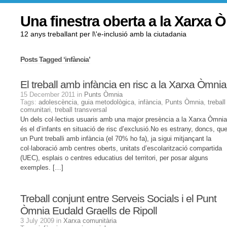
Una finestra oberta a la Xarxa 
12 anys treballant per l\'e-inclusió amb la ciutadania
Posts Tagged ‘infància’
El treball amb infància en risc a la Xarxa Òmnia
15 December 2011 in
Punts Òmnia
Tags:
adolescència
,
guia metodològica
,
infància
,
Punts Òmnia
,
treball
comunitari
,
treball transversal
Un dels col·lectius usuaris amb una major presència a la Xarxa Òmnia
és el d’infants en situació de risc d’exclusió.No es estrany, doncs, qu
un Punt treballi amb infància (el 70% ho fa), ja sigui mitjançant la
col·laboració amb centres oberts, unitats d’escolarització compartida
(UEC), esplais o centres educatius del territori, per posar alguns
exemples. […]
Treball conjunt entre Serveis Socials i el Punt
Òmnia Eudald Graells de Ripoll
3 July 2009 in
Xarxa comunitària