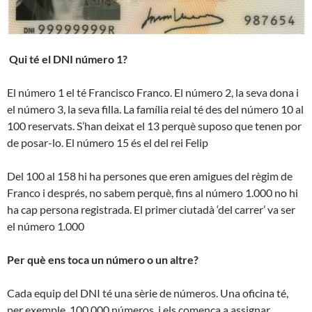
Qui té el DNI número 1?
El número 1 el té Francisco Franco. El número 2, la seva dona i
el número 3, la seva filla. La família reial té des del número 10 al
100 reservats. S’han deixat el 13 perquè suposo que tenen por
de posar-lo. El número 15 és el del rei Felip
Del 100 al 158 hi ha persones que eren amigues del règim de
Franco i després, no sabem perquè, fins al número 1.000 no hi
ha cap persona registrada. El primer ciutadà ‘del carrer’ va ser
el número 1.000
Per què ens toca un número o un altre?
Cada equip del DNI té una sèrie de números. Una oficina té,
per exemple, 100.000 números, i els comença a assignar