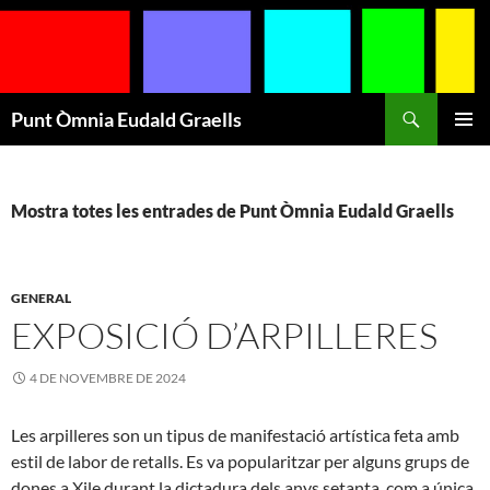
Cerca
Punt Òmnia Eudald Graells
VÉS
MENÚ
AL
PRINCI
CONTINGUT
Mostra totes les entrades de Punt Òmnia Eudald Graells
GENERAL
EXPOSICIÓ D’ARPILLERES
4 DE NOVEMBRE DE 2024
Les arpilleres son un tipus de manifestació artística feta amb
estil de labor de retalls. Es va popularitzar per alguns grups de
dones a Xile durant la dictadura dels anys setanta, com a única