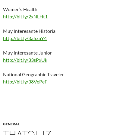
Women’s Health
http://bit.ly/2xNLHt1
Muy Interesante Historia
http://bit.ly/3a5xaY4
Muy Interesante Junior
http://bit.ly/33sPxUk
National Geographic Traveler
http://bit.ly/38VePeF
GENERAL
THATQUIZ