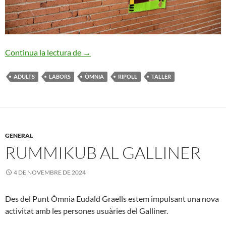
Exposició d’Arpilleres
Continua la lectura de
→
ADULTS
LABORS
ÒMNIA
RIPOLL
TALLER
GENERAL
RUMMIKUB AL GALLINER
4 DE NOVEMBRE DE 2024
Des del Punt Òmnia Eudald Graells estem impulsant una nova
activitat amb les persones usuàries del Galliner.