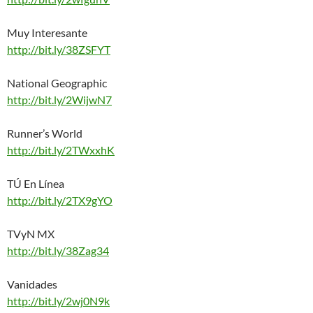
Muy Interesante
http://bit.ly/38ZSFYT
National Geographic
http://bit.ly/2WijwN7
Runner’s World
http://bit.ly/2TWxxhK
TÚ En Línea
http://bit.ly/2TX9gYO
TVyN MX
http://bit.ly/38Zag34
Vanidades
http://bit.ly/2wj0N9k