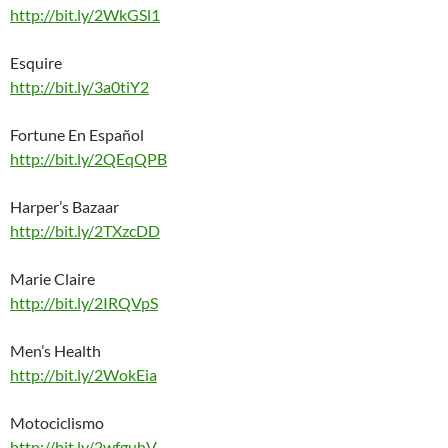
http://bit.ly/2WkGSl1
Esquire
http://bit.ly/3a0tiY2
Fortune En Español
http://bit.ly/2QEqQPB
Harper’s Bazaar
http://bit.ly/2TXzcDD
Marie Claire
http://bit.ly/2IRQVpS
Men’s Health
http://bit.ly/2WokEia
Motociclismo
http://bit.ly/2wfguhV