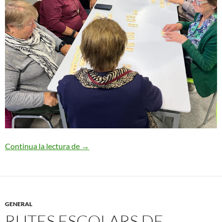
Rummikub al Galliner
Continua la lectura de
→
GENERAL
RUTES ESCOLARS DE