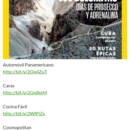
Automóvil Panamericano
http://bit.ly/2Qq4ZuT
Caras
http://bit.ly/2Qo8stM
Cocina Fácil
http://bit.ly/2WlPiZx
Cosmopolitan