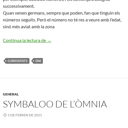
successivament.
Quan venen germans, sempre que poden, fan que tinguin els
números seguits. Però el número no té res a veure amb l’edat,
sinó més aviat amb la zona
Curiositats del DNI
Continua la lectura de
→
CURIOSITATS
DNI
GENERAL
SYMBALOO DE L’ÒMNIA
1 DE FEBRER DE 2021