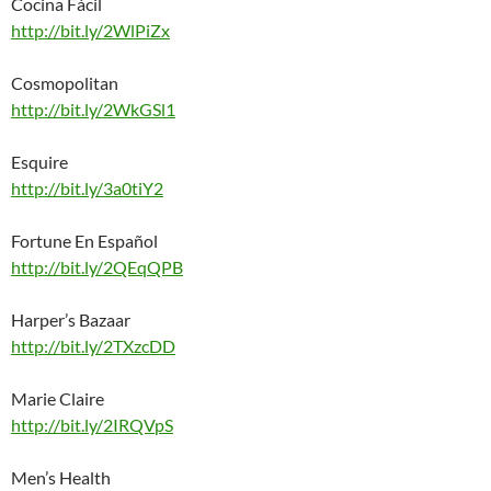
Cocina Fácil
http://bit.ly/2WlPiZx
Cosmopolitan
http://bit.ly/2WkGSl1
Esquire
http://bit.ly/3a0tiY2
Fortune En Español
http://bit.ly/2QEqQPB
Harper’s Bazaar
http://bit.ly/2TXzcDD
Marie Claire
http://bit.ly/2IRQVpS
Men’s Health