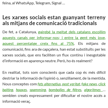
feina, al WhatsApp, Telegram, Signal …
Les xarxes socials estan guanyant terreny
als mitjans de comunicació tradicionals
De fet, a Catalunya,
gairebé la meitat dels catalans escollim
aquests canals per informar-nos; i entre la gent més jove,
aquest percentatge creix fins al 75%
. Els mitjans de
comunicació, fins ara de capçalera, han estat substituïts per les
xarxes socials, que ens faciliten un flux continu i inesgotable
d’informació en aparença neutre. Però, ho és realment?
En realitat, tots som conscients que cada cop és més difícil
destriar la informació de l’opinió o, senzillament, de la mentida.
Nous conceptes com
fets alternatius
,
post veritat
,
fake news
,
click
baiting
,
hoaxes
,
spamming
,
bombolles de filtres
,
algoritmes
…
semblen creats expressament per dificultar el nostre accés a
informació veraç.