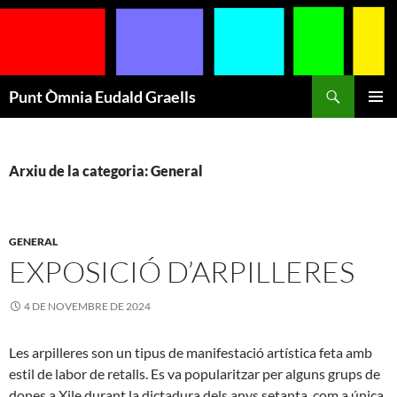
Cerca
Punt Òmnia Eudald Graells
VÉS
MENÚ
AL
PRINCI
CONTINGUT
Arxiu de la categoria: General
GENERAL
EXPOSICIÓ D’ARPILLERES
4 DE NOVEMBRE DE 2024
Les arpilleres son un tipus de manifestació artística feta amb
estil de labor de retalls. Es va popularitzar per alguns grups de
dones a Xile durant la dictadura dels anys setanta, com a única