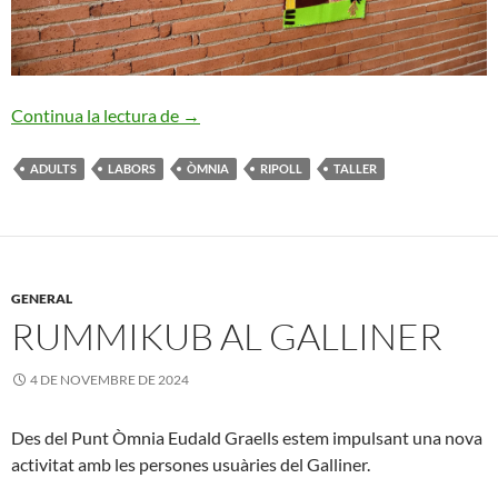
Exposició d’Arpilleres
Continua la lectura de
→
ADULTS
LABORS
ÒMNIA
RIPOLL
TALLER
GENERAL
RUMMIKUB AL GALLINER
4 DE NOVEMBRE DE 2024
Des del Punt Òmnia Eudald Graells estem impulsant una nova
activitat amb les persones usuàries del Galliner.