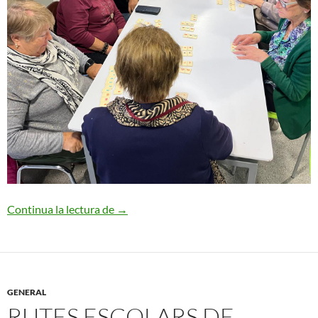
Rummikub al Galliner
Continua la lectura de
→
GENERAL
RUTES ESCOLARS DE