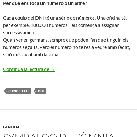
Per què ens toca un número o un altre?
Cada equip del DNI té una sèrie de números. Una oficina té,
per exemple, 100.000 números, i els comença a assignar
successivament.
Quan venen germans, sempre que poden, fan que tinguin els
números seguits. Però el número no té res a veure amb l’edat,
sinó més aviat amb la zona
Curiositats del DNI
Continua la lectura de
→
CURIOSITATS
DNI
GENERAL