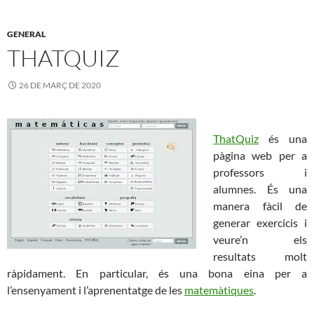
GENERAL
THATQUIZ
26 DE MARÇ DE 2020
ThatQuiz
és una
pàgina web per a
professors i
alumnes. És una
manera fàcil de
generar exercicis i
veure’n els
resultats molt
ràpidament. En particular, és una bona eina per a
l’ensenyament i l’aprenentatge de les
matemàtiques
.