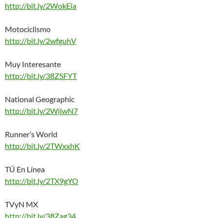
http://bit.ly/2WokEia
Motociclismo
http://bit.ly/2wfguhV
Muy Interesante
http://bit.ly/38ZSFYT
National Geographic
http://bit.ly/2WijwN7
Runner’s World
http://bit.ly/2TWxxhK
TÚ En Línea
http://bit.ly/2TX9gYO
TVyN MX
http://bit.ly/38Zag34