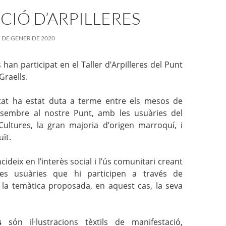
CIÓ D’ARPILLERES
 DE GENER DE 2020
 han participat
en el
Taller d’Arpilleres del Punt
raells.
itat ha estat duta a terme entre els mesos de
sembre al nostre Punt, amb les usuàries del
 Cultures, la gran majoria d’origen marroquí, i
ït.
ncideix en l’interès social i l’ús comunitari creant
les usuàries que hi participen a través de
 de la temàtica proposada, en aquest cas, la seva
s
són il·lustracions tèxtils de manifestació,