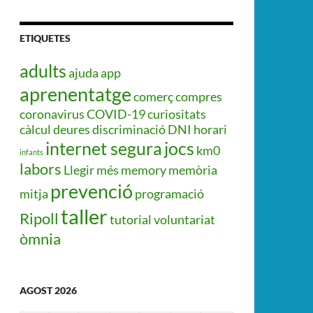
ETIQUETES
adults
ajuda
app
aprenentatge
comerç
compres
coronavirus
COVID-19
curiositats
càlcul
deures
discriminació
DNI
horari
internet segura
jocs
km0
infants
labors
Llegir més
memory
memòria
prevenció
mitja
programació
taller
Ripoll
tutorial
voluntariat
òmnia
AGOST 2026