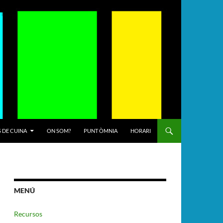
 DE CUINA
ON SOM?
PUNT ÒMNIA
HORARI
MENÚ
Recursos