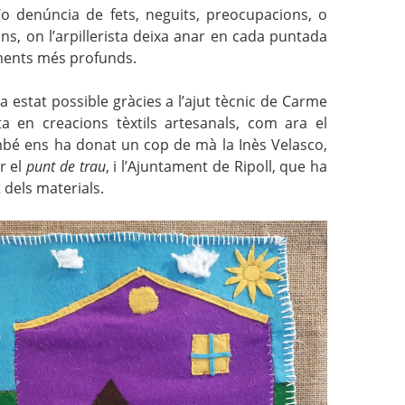
/o denúncia de fets, neguits, preocupacions, o
ions, on l’arpillerista deixa anar en cada puntada
ments més profunds.
a estat possible gràcies a l’ajut tècnic de Carme
ta en creacions tèxtils artesanals, com ara el
mbé ens ha donat un cop de mà la Inès Velasco,
r el
p
unt de trau
, i l’Ajuntament de Ripoll, que ha
 dels materials.