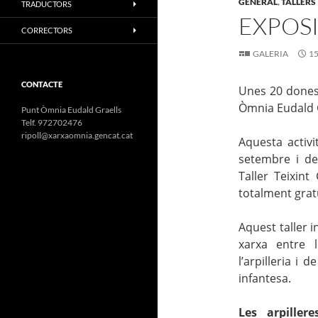
GENERAL
,
TALLERS
TRADUCTORS
EXPOSI
CORRECTORS
GALERIA
15
CONTACTE
Unes
20 dones
Òmnia Eudald G
Punt Òmnia Eudald Graells
Telf. 972702476
ripoll@xarxaomnia.gencat.cat
Aquesta activ
setembre i de
Taller Teixint
totalment gratu
Aquest taller i
xarxa entre 
l’arpilleria i
infantesa.
Les arpillere