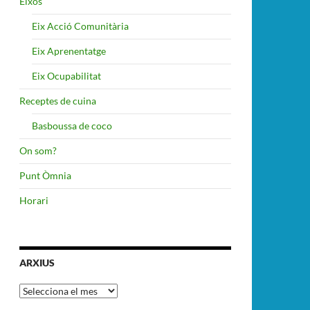
Eixos
Eix Acció Comunitària
Eix Aprenentatge
Eix Ocupabilitat
Receptes de cuina
Basboussa de coco
On som?
Punt Òmnia
Horari
ARXIUS
Arxius