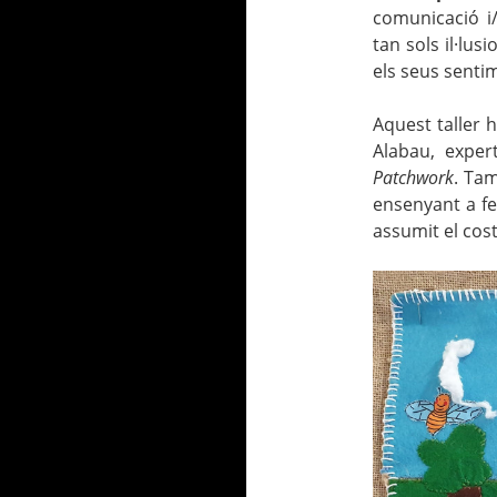
comunicació i
tan sols il·lus
els seus senti
Aquest taller h
Alabau, exper
Pa
t
chwork
. Ta
ensenyant a fe
assumit el cost