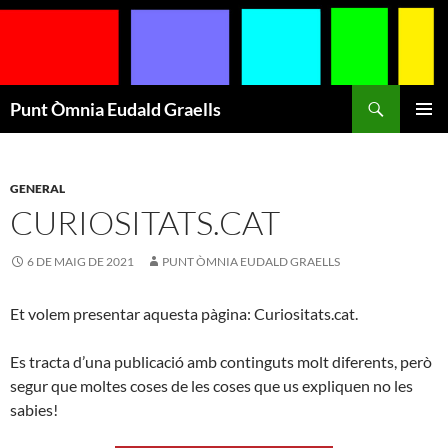
Cerca
Punt Òmnia Eudald Graells
VÉS
MENÚ
AL
PRINCI
CONTINGUT
GENERAL
CURIOSITATS.CAT
6 DE MAIG DE 2021
PUNT ÒMNIA EUDALD GRAELLS
Et volem presentar aquesta pàgina: Curiositats.cat.
Es tracta d’una publicació amb continguts molt diferents, però
segur que moltes coses de les coses que us expliquen no les
sabies!