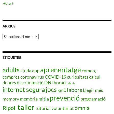
Horari
ARXIUS
Arxius
ETIQUETES
aprenentatge
adults
ajuda
app
comerç
compres
coronavirus
COVID-19
curiositats
càlcul
deures
discriminació
DNI
horari
infants
internet segura
jocs
labors
km0
Llegir més
prevenció
memory
memòria
mitja
programació
taller
Ripoll
òmnia
tutorial
voluntariat