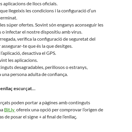
 aplicacions de llocs oficials.
ue llegeixis les condicions i la configuració d’un
terminat.
les súper ofertes. Sovint són enganys aconseguir les
 o infectar el nostre dispositiu amb virus.
regada, verifica la configuració de seguretat del
r assegurar-te que és la que desitges.
 l’aplicació, desactiva el GPS.
int les aplicacions.
tinguts desagradables, perillosos o estranys,
 una persona adulta de confiança.
 enllaç escurçat…
urçats poden portar a pàgines amb continguts
ina
Bit.ly
ofereix una opció per comprovar l’origen de
s de posar el signe + al final de l’enllaç.