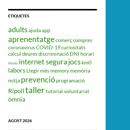
ETIQUETES
adults
ajuda
app
aprenentatge
comerç
compres
coronavirus
COVID-19
curiositats
càlcul
deures
discriminació
DNI
horari
internet segura
jocs
km0
infants
labors
Llegir més
memory
memòria
prevenció
mitja
programació
taller
Ripoll
tutorial
voluntariat
òmnia
AGOST 2026