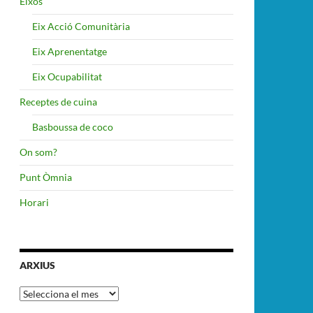
Eixos
Eix Acció Comunitària
Eix Aprenentatge
Eix Ocupabilitat
Receptes de cuina
Basboussa de coco
On som?
Punt Òmnia
Horari
ARXIUS
Arxius