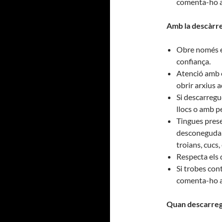
comenta-ho a
Amb la descàrr
Obre només el
confiança.
Atenció amb e
obrir arxius 
Si descarregu
llocs o amb p
Tingues prese
desconeguda o
troians, cucs, 
Respecta els 
Si trobes con
comenta-ho a
Quan descarreg