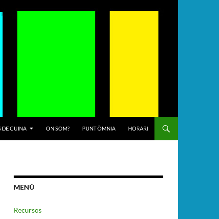
 DE CUINA
ON SOM?
PUNT ÒMNIA
HORARI
MENÚ
Recursos