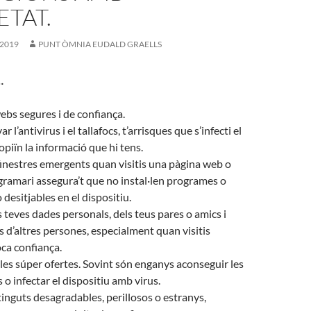
TAT.
 2019
PUNT ÒMNIA EUDALD GRAELLS
…
bs segures i de confiança.
r l’antivirus i el tallafocs, t’arrisques que s’infecti el
opiïn la informació que hi tens.
finestres emergents quan visitis una pàgina web o
ogramari assegura’t que no instal·len programes o
desitjables en el dispositiu.
es teves dades personals, dels teus pares o amics i
es d’altres persones, especialment quan visitis
ca confiança.
les súper ofertes. Sovint són enganys aconseguir les
 o infectar el dispositiu amb virus.
tinguts desagradables, perillosos o estranys,