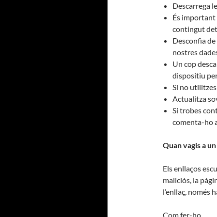
Descarrega les
És important q
contingut de
Desconfia de 
nostres dades
Un cop descar
dispositiu pe
Si no utilitzes
Actualitza sov
Si trobes con
comenta-ho a
Quan vagis a un
Els enllaços esc
maliciós, la pàg
l’enllaç, només ha
Com fer-ho