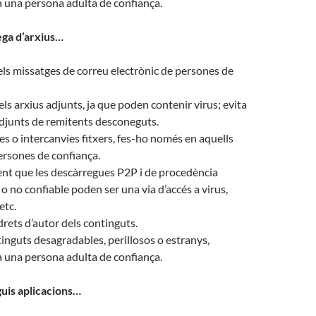
 una persona adulta de confiança.
ega d’arxius…
s missatges de correu electrònic de persones de
ls arxius adjunts, ja que poden contenir virus; evita
adjunts de remitents desconeguts.
es o intercanvies fitxers, fes-ho només en aquells
ersones de confiança.
nt que les descàrregues P2P i de procedència
 no confiable poden ser una via d’accés a virus,
etc.
drets d’autor dels continguts.
tinguts desagradables, perillosos o estranys,
 una persona adulta de confiança.
uis aplicacions…