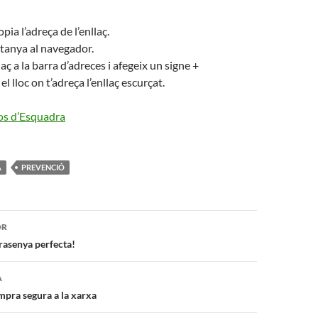
opia l’adreça de l’enllaç.
tanya al navegador.
aç a la barra d’adreces i afegeix un signe +
l lloc on t’adreça l’enllaç escurçat.
s d’Esquadra
A
PREVENCIÓ
ó
OR
rasenya perfecta!
A
mpra segura a la xarxa