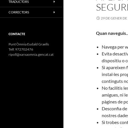
TRADUCTORS
SEGURE
CORRECTORS
29 DE GENER DE
Quan naveguis
CONTACTE
Punt Òmnia Eudald Graells
Navega per we
Telf. 972702476
Evita desactiva
ripoll@xarxaomnia.gencat.cat
dispositiu o c
Si apareixen 
instal·les pr
continguts no 
No facilitis l
amigues, ni l
pàgines de po
Desconfia de 
nostres dades
Si trobes con