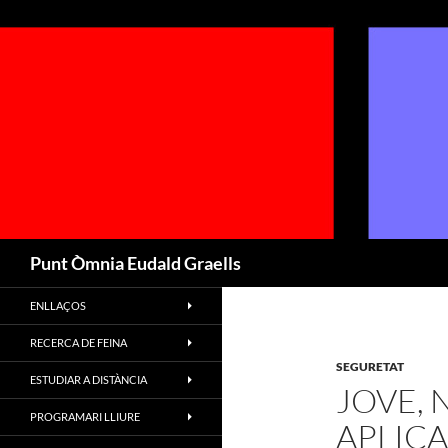
Cerca
Punt Òmnia Eudald Graells
ENLLAÇOS
RECERCA DE FEINA
SEGURETAT
ESTUDIAR A DISTÀNCIA
JOVE, 
PROGRAMARI LLIURE
APLIC